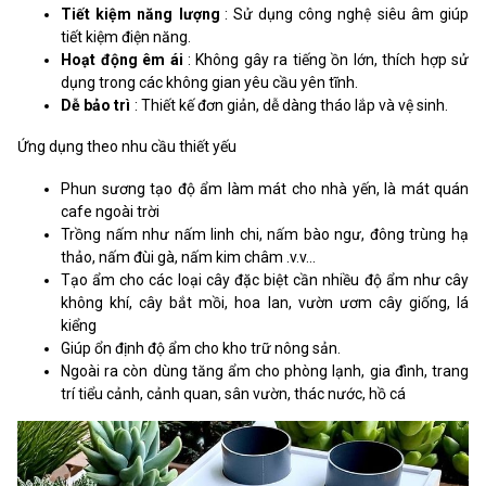
Tiết kiệm năng lượng
: Sử dụng công nghệ siêu âm giúp
tiết kiệm điện năng.
Hoạt động êm ái
: Không gây ra tiếng ồn lớn, thích hợp sử
dụng trong các không gian yêu cầu yên tĩnh.
Dễ bảo trì
: Thiết kế đơn giản, dễ dàng tháo lắp và vệ sinh.
Ứng dụng theo nhu cầu thiết yếu
Phun sương tạo độ ẩm làm mát cho nhà yến, là mát quán
cafe ngoài trời
Trồng nấm như nấm linh chi, nấm bào ngư, đông trùng hạ
thảo, nấm đùi gà, nấm kim châm .v.v…
Tạo ẩm cho các loại cây đặc biệt cần nhiều độ ẩm như cây
không khí, cây bắt mồi, hoa lan, vườn ươm cây giống, lá
kiểng
Giúp ổn định độ ẩm cho kho trữ nông sản.
Ngoài ra còn dùng tăng ẩm cho phòng lạnh, gia đình, trang
trí tiểu cảnh, cảnh quan, sân vườn, thác nước, hồ cá