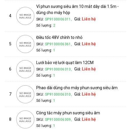
Vỉ phun sương siêu âm 10 mắt dây dài 1.5m -
dùng cho máy hộp
4
Giá:
Liên hệ
SKU:
SP9100006311,
Số lượng:
2
Điều tốc 48V chỉnh to nhỏ
5
Giá:
Liên hệ
SKU:
SP9100006361,
Số lượng:
1
Lưới bảo vệ lưới quạt làm 12CM
6
Giá:
Liên hệ
SKU:
SP9100006313,
Số lượng:
1
Phao dài dùng cho máy phun sương siêu âm
7
Giá:
Liên hệ
SKU:
SP9100006310,
Số lượng:
1
Công tắc máy phun sương siêu âm
8
Giá:
Liên hệ
SKU:
SP9100006309,
Số lượng:
1