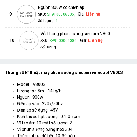
Nguồn 800w có chiến áp
9
Giá:
Liên hệ
SKU:
SP9100006306,
Số lượng:
1
Vỏ Thùng phun sương siêu âm V800
10
Giá:
Liên hệ
SKU:
SP9100006386,
Số lượng:
1
Thông số kĩ thuật máy phun sương siêu âm vinacool V800S
Model : V800S
Lượng tạo ẩm : 14kg/h
Nguồn : 800w
Điện áp vào : 220v/50hz
Điện áp sử dụng : 45V
Kích thước hạt sương : 0.1-0.5µm
Vỉ tạo ẩm 10 mắt số lượng: 2
Vỉ phun sương bằng inox 304
Thùng nhựa độ bền 10-30 năm