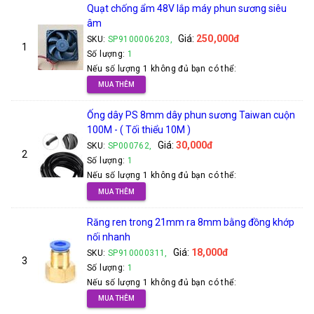
Quạt chống ẩm 48V lắp máy phun sương siêu
âm
Giá:
250,000đ
SKU:
SP9100006203,
1
Số lượng:
1
Nếu số lượng 1 không đủ bạn có thể:
MUA THÊM
Ống dây PS 8mm dây phun sương Taiwan cuộn
100M - ( Tối thiểu 10M )
Giá:
30,000đ
SKU:
SP000762,
2
Số lượng:
1
Nếu số lượng 1 không đủ bạn có thể:
MUA THÊM
Răng ren trong 21mm ra 8mm bằng đồng khớp
nối nhanh
Giá:
18,000đ
SKU:
SP910000311,
3
Số lượng:
1
Nếu số lượng 1 không đủ bạn có thể:
MUA THÊM