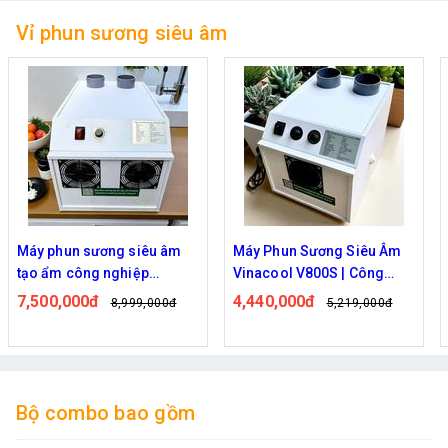
Vỉ phun sương siêu âm
Máy phun sương siêu âm
Máy Phun Sương Siêu Âm
tạo ẩm công nghiệp
Vinacool V800S | Công
Vinacool V1500 – Giải pháp
Suất Lớn, Tạo Khói Làm Mát
7,500,000đ
4,440,000đ
8,999,000đ
5,219,000đ
tạo ẩm hiệu quả, tiết kiệm
Nhanh
cho
Bộ combo bao gồm