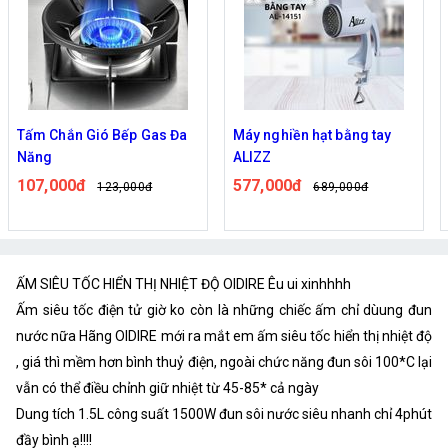
Máy nghiền hạt bằng tay
Bếp Điện Mặt Phẳng 1000W
ALIZZ
Tiện Lợi
577,000đ
420,000đ
689,000đ
499,000đ
ẤM SIÊU TỐC HIỂN THỊ NHIỆT ĐỘ OIDIRE Êu ui xinhhhh
Ấm siêu tốc điện tử giờ ko còn là những chiếc ấm chỉ dùung đun
nước nữa Hãng OIDIRE mới ra mắt em ấm siêu tốc hiển thị nhiệt độ
, giá thì mềm hơn bình thuỷ điện, ngoài chức năng đun sôi 100*C lại
vẫn có thể điều chỉnh giữ nhiệt từ 45-85* cả ngày
Dung tích 1.5L công suất 1500W đun sôi nước siêu nhanh chỉ 4phút
đầy bình ạ!!!!