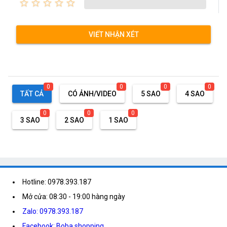
star_border
star_border
star_border
star_border
star_border
VIẾT NHẬN XÉT
0
0
0
0
TẤT CẢ
CÓ ẢNH/VIDEO
5 SAO
4 SAO
0
0
0
3 SAO
2 SAO
1 SAO
Hotline: 0978.393.187
Mở cửa: 08:30 - 19:00 hàng ngày
Zalo: 0978.393.187
Facebook: Boba shopping