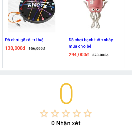
Đồ chơi gỡ rối trí tuệ
Đồ chơi bạch tuộc nhảy
múa cho bé
130,000đ
156,000đ
294,000đ
379,000đ
0
star_border
star_border
star_border
star_border
star_border
0 Nhận xét