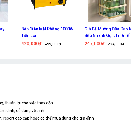
1000W
Giá Để Muỗng Đũa Dao Nhà
Nồi hấp trứng đa năng
Bếp Nhanh Gọn, Tinh Tế
119,000đ
151,000đ
247,000đ
294,000đ
g, thuận lợi cho việc thay cồn.
ám dính, dễ dàng vệ sinh
, resort cao cấp hoặc có thể mua dùng cho gia đình.