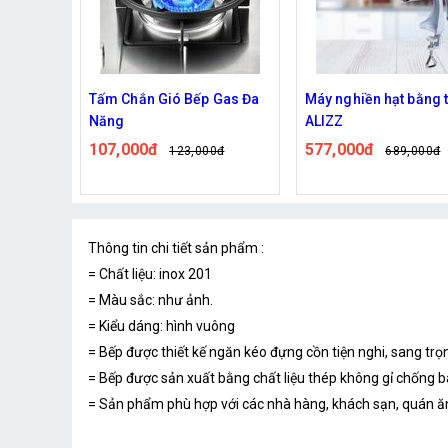
Gas Đa
Máy nghiền hạt bằng tay
Bếp Điện Mặt Phẳng 
ALIZZ
Tiện Lợi
577,000đ
420,000đ
0đ
689,000đ
499,000đ
Thông tin chi tiết sản phẩm :
= Chất liệu: inox 201
= Màu sắc: như ảnh.
= Kiểu dáng: hình vuông
= Bếp được thiết kế ngăn kéo đựng cồn tiện nghi, sang trọn
= Bếp được sản xuất bằng chất liệu thép không gỉ chống b
= Sản phẩm phù hợp với các nhà hàng, khách sạn, quán ăn