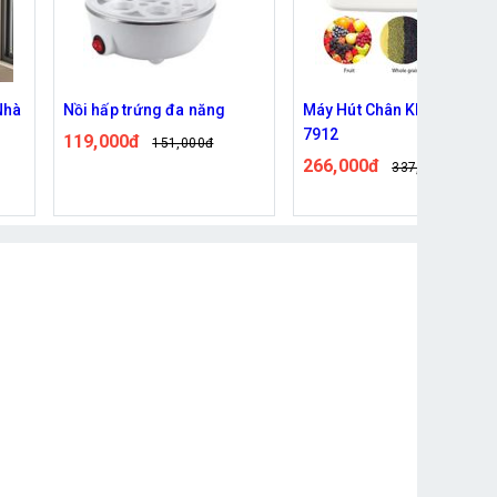
Máy Hút Chân Không FK-
Máy Pha Cà Phê Nhỏ Giọt
7912
Tự Động ALIZZ AL-13992
266,000đ
502,000đ
337,000đ
619,000đ