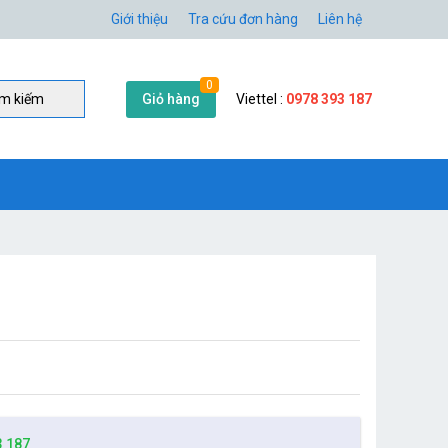
Giới thiệu
Tra cứu đơn hàng
Liên hệ
0
Giỏ hàng
Viettel :
0978 393 187
̀m kiếm
3 187