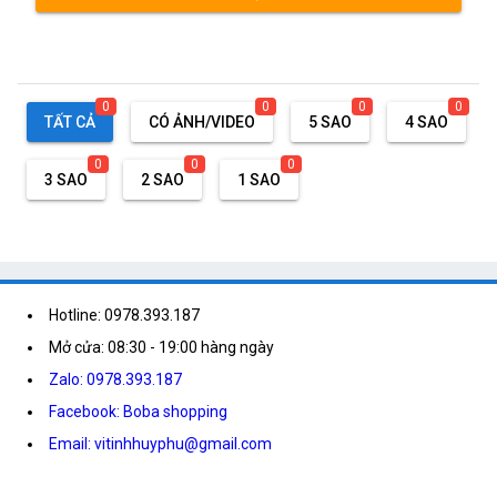
0
0
0
0
TẤT CẢ
CÓ ẢNH/VIDEO
5 SAO
4 SAO
0
0
0
3 SAO
2 SAO
1 SAO
Hotline: 0978.393.187
Mở cửa: 08:30 - 19:00 hàng ngày
Zalo: 0978.393.187
Facebook: Boba shopping
Email: vitinhhuyphu@gmail.com