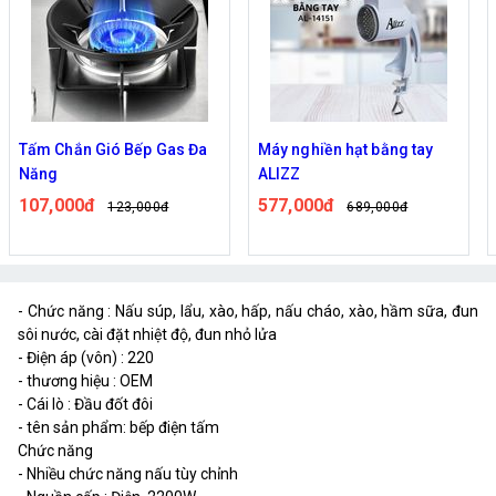
Tấm Chắn Gió Bếp Gas Đa
Máy nghiền hạt bằng tay
Năng
ALIZZ
107,000đ
577,000đ
123,000đ
689,000đ
- Chức năng :
Nấu súp, lẩu, xào, hấp, nấu cháo, xào, hầm sữa, đun
sôi nước, cài đặt nhiệt độ, đun nhỏ lửa
- Điện áp (vôn) : 220
- thương hiệu : OEM
- Cái lò :
Đầu đốt đôi
- tên sản phẩm:
bếp điện tấm
Chức năng
- Nhiều chức năng nấu tùy chỉnh