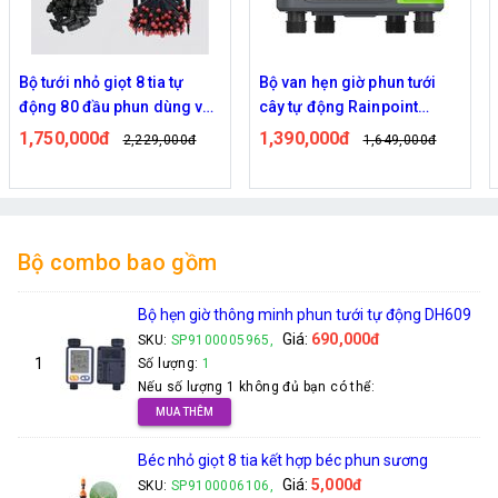
Bộ van hẹn giờ phun tưới
Combo bộ tưới cây nhỏ giọt
cây tự động Rainpoint
tự động dùng bơm 370w có
ITV405
40 đầu phun 8 tia
1,390,000đ
1,900,000đ
1,649,000đ
2,019,000đ
Bộ combo bao gồm
Bộ hẹn giờ thông minh phun tưới tự động DH609
Giá:
690,000đ
SKU:
SP9100005965,
1
Số lượng:
1
Nếu số lượng 1 không đủ bạn có thể:
MUA THÊM
Béc nhỏ giọt 8 tia kết hợp béc phun sương
Giá:
5,000đ
SKU:
SP9100006106,