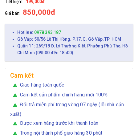
Tiết kiệm:
199,000đ
850,000đ
Giá bán:
Hotline:
0978 393 187
Gò Vấp: 50/56 Lê Thị Hồng, P.17, Q. Gò Vấp, TP. HCM
Quận 11: 269/18 Đ. Lý Thường Kiệt, Phường Phú Thọ, Hồ
Chí Minh (09h00 đến 18h00)
Cam kết
Giao hàng toàn quốc
warning
Cam kết sản phẩm chính hãng mới 100%
warning
Đổi trả miễn phí trong vòng 07 ngày (lỗi nhà sản
warning
xuất)
Được xem hàng trước khi thanh toán
warning
Trong nội thành phố giao hàng 30 phút
warning