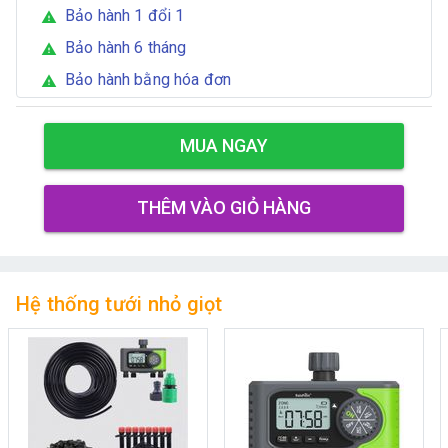
Bảo hành 1 đổi 1
warning
Bảo hành 6 tháng
warning
Bảo hành bằng hóa đơn
warning
MUA NGAY
THÊM VÀO GIỎ HÀNG
Hệ thống tưới nhỏ giọt