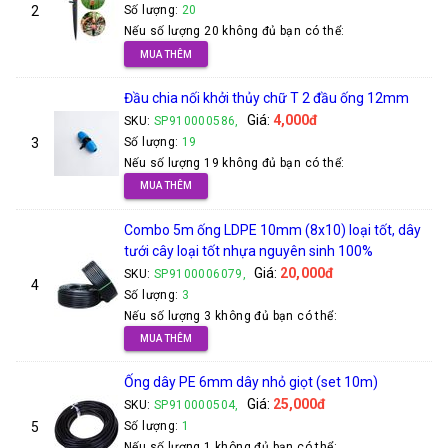
2
Số lượng:
20
Nếu số lượng 20 không đủ bạn có thể:
MUA THÊM
Đầu chia nối khởi thủy chữ T 2 đầu ống 12mm
Giá:
4,000đ
SKU:
SP910000586,
3
Số lượng:
19
Nếu số lượng 19 không đủ bạn có thể:
MUA THÊM
Combo 5m ống LDPE 10mm (8x10) loại tốt, dây
tưới cây loại tốt nhựa nguyên sinh 100%
Giá:
20,000đ
SKU:
SP9100006079,
4
Số lượng:
3
Nếu số lượng 3 không đủ bạn có thể:
MUA THÊM
Ống dây PE 6mm dây nhỏ giọt (set 10m)
Giá:
25,000đ
SKU:
SP910000504,
5
Số lượng:
1
Nếu số lượng 1 không đủ bạn có thể: