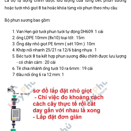
Là bộ tự động chỉnh được lưu lượng của từng béc phun sương
hoặc tưới nhỏ giọt 8 tia hoăc khóa từng vòi phun theo nhu cầu
Bộ phun sương bao gồm:
Van Hẹn giờ tưới phun tưới tự động DH609: 1 cái
ống LDPE 10mm (8x10) loại tốt : 15m
Ống dây nhỏ giọt PE 6mm ( sét 10m ): 10m
Khớp nối nhanh 25/21 ra 12/6 bằng nhựa : 1
Béc tưới 8 tia kết hợp phun sương điều chỉnh được lưu lượng
- có chân cắm : 20 cái
Tê chia nhánh ống tưới 10 ra 6mm : 19 cái
Đầu nối ống 6 ra 12 mm: 1