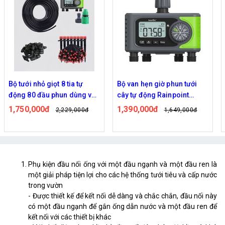
Bộ tưới nhỏ giọt 8 tia tự
Bộ van hẹn giờ phun tưới
động 80 đầu phun dùng van
cây tự động Rainpoint
nước hẹn giờ RainPoint
ITV405
1,750,000đ
1,390,000đ
2,229,000đ
1,649,000đ
ITV405
Phụ kiện đầu nối ống với một đầu ngạnh và một đầu ren là
một giải pháp tiện lợi cho các hệ thống tưới tiêu và cấp nước
trong vườn
- Được thiết kế để kết nối dễ dàng và chắc chắn, đầu nối này
có một đầu ngạnh để gắn ống dẫn nước và một đầu ren để
kết nối với các thiết bị khác