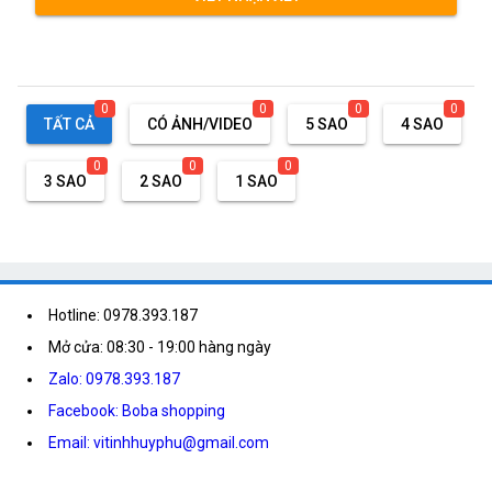
0
0
0
0
TẤT CẢ
CÓ ẢNH/VIDEO
5 SAO
4 SAO
0
0
0
3 SAO
2 SAO
1 SAO
Hotline: 0978.393.187
Mở cửa: 08:30 - 19:00 hàng ngày
Zalo: 0978.393.187
Facebook: Boba shopping
Email: vitinhhuyphu@gmail.com