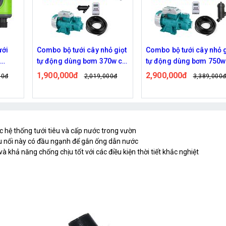
ưới
Combo bộ tưới cây nhỏ giọt
Combo bộ tưới cây nhỏ g
t
tự động dùng bơm 370w có
tự động dùng bơm 750w
40 đầu phun 8 tia
70 đầu phun 8 tia
1,900,000đ
2,900,000đ
00đ
2,019,000đ
3,389,000
ác hệ thống tưới tiêu và cấp nước trong vườn
ầu nối này có đầu ngạnh để gắn ống dẫn nước
và khả năng chống chịu tốt với các điều kiện thời tiết khắc nghiệt