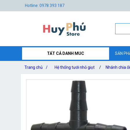
Hotline: 0978 393 187
TẤT CẢ DANH MUC
SẢN PH
Trang chủ
/
Hệ thống tưới nhỏ giọt
/
Nhánh chia ố