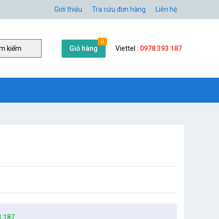
Giới thiệu
Tra cứu đơn hàng
Liên hệ
0
Giỏ hàng
Viettel :
0978 393 187
̀m kiếm
3 187