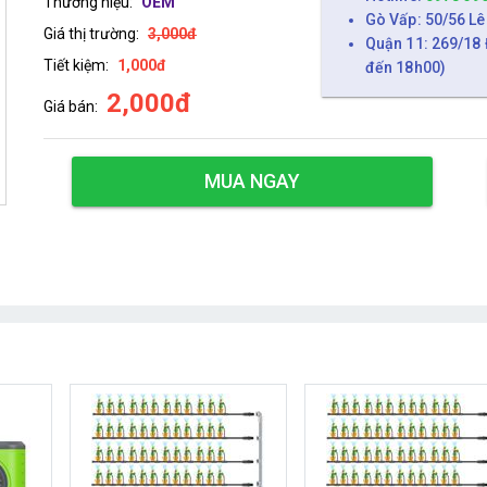
Thương hiệu:
OEM
Gò Vấp: 50/56 Lê
Giá thị trường:
3,000đ
Quận 11: 269/18 
Tiết kiệm:
1,000đ
đến 18h00)
2,000đ
Giá bán:
MUA NGAY