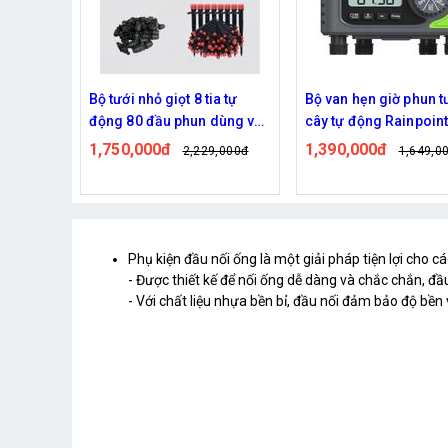
 tự
Bộ tưới nhỏ giọt 8 tia tự
Bộ van hẹn giờ phun t
van nước
động 80 đầu phun dùng van
cây tự động Rainpoin
ITV405
nước hẹn giờ RainPoint
ITV405
1,750,000đ
1,390,000đ
,000đ
2,229,000đ
1,649,0
ITV405
Phụ kiện đầu nối ống là một giải pháp tiện lợi cho c
- Được thiết kế để nối ống dễ dàng và chắc chắn, đ
- Với chất liệu nhựa bền bỉ, đầu nối đảm bảo độ bền 