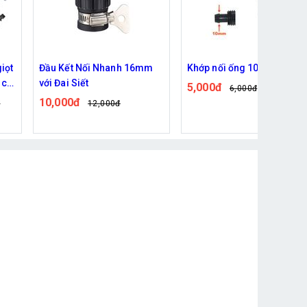
iọt
Đầu Kết Nối Nhanh 16mm
Khớp nối ống 10mm
 có
với Đai Siết
5,000đ
6,000đ
10,000đ
đ
12,000đ