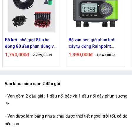
Bộ van hẹn giờ phun tưới
Combo bộ tưới cây nhỏ giọt
cây tự động Rainpoint
tự động dùng bơm 370w có
ITV405
40 đầu phun 8 tia
1,390,000đ
1,900,000đ
1,649,000đ
2,019,000đ
Van khóa sino cam 2 đầu gài
- Van gồm 2 đầu gài : 1 đầu nối béc và 1 đầu nối dây phun sương
PE
- Van được làm bằng nhựa, chịu được thời tiết ngoài trời tốt, có độ
bền cao