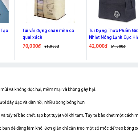
n có
Túi Đựng Thực Phẩm Giữ
Bàn Ủi Hơi Nước Cầm Ta
Nhiệt Nóng Lạnh Cực Hiệu
Mini Xoay 360 Độ ALIZZ
Quả, Vải Chống Thấm
13829
42,000đ
302,000đ
51,000đ
369,000đ
g mùi và không độc hại, mềm mại và không gây hại.
 lưới dày đặc và đàn hồi, nhiều bong bóng hơn.
và tẩy tế bào chết, tạo bọt tuyệt vời khi tắm, Tẩy tế bào chết một cách
iúp bạn dễ dàng làm khô. Đơn giản chỉ cần treo một số móc để treo bóng 