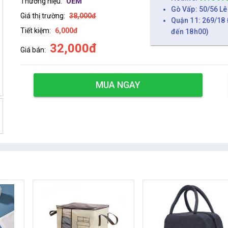
Thương hiệu:
OEM
Gò Vấp: 50/56 Lê
Giá thị trường:
38,000đ
Quận 11: 269/18 
Tiết kiệm:
6,000đ
đến 18h00)
32,000đ
Giá bán:
MUA NGAY