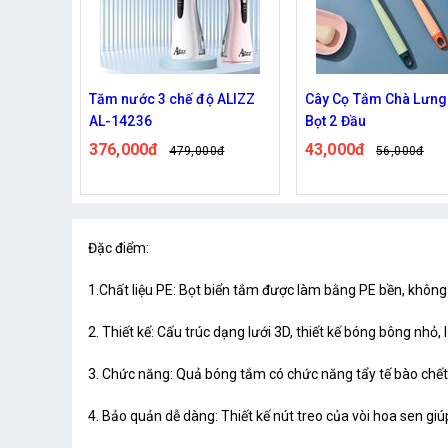
 ALIZZ
Cây Cọ Tắm Chà Lưng Tạo
Túi vải đựng chăn mề
Bọt 2 Đầu
quai xách
43,000đ
70,000đ
0đ
56,000đ
81,000đ
Đặc điểm:
1.Chất liệu PE: Bọt biển tắm được làm bằng PE bền, khôn
2. Thiết kế: Cấu trúc dạng lưới 3D, thiết kế bóng bông nhỏ,
3. Chức năng: Quả bóng tắm có chức năng tẩy tế bào chết 
4. Bảo quản dễ dàng: Thiết kế nút treo của vòi hoa sen g