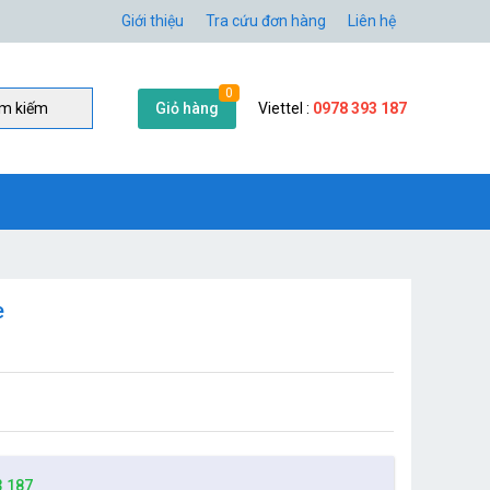
Giới thiệu
Tra cứu đơn hàng
Liên hệ
0
Giỏ hàng
Viettel :
0978 393 187
̀m kiếm
e
3 187