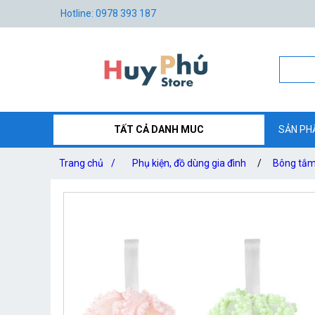
Hotline: 0978 393 187
TẤT CẢ DANH MUC
SẢN PH
Trang chủ
/
Phụ kiện, đồ dùng gia đình
/
Bông tắm 