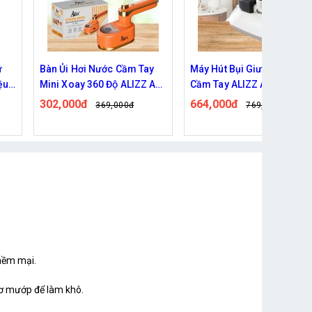
y
Máy Hút Bụi Giường Nệm
Giá đỡ di động tủ lạnh, má
 AL-
Cầm Tay ALIZZ AL-13902
giặt kéo dài 70cm
664,000đ
180,000đ
769,000đ
211,000đ
 mềm mại.
xơ mướp để làm khô.