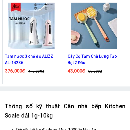
Tăm nước 3 chế độ ALIZZ
Cây Cọ Tắm Chà Lưng Tạo
AL-14236
Bọt 2 Đầu
376,000đ
43,000đ
479,000đ
56,000đ
Thông số kỹ thuật Cân nhà bếp Kitchen
Scale dải 1g-10kg
Dải cân hỗ trợ đo được: Max: 10000g Min: 1g