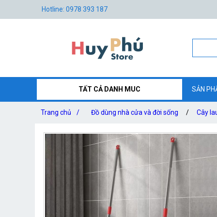
Hotline: 0978 393 187
TẤT CẢ DANH MUC
SẢN PH
Trang chủ
/
Đồ dùng nhà cửa và đời sống
/
Cây la