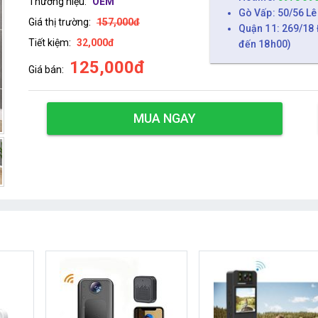
Thương hiệu:
OEM
Gò Vấp: 50/56 Lê
Giá thị trường:
157,000đ
Quận 11: 269/18 
Tiết kiệm:
32,000đ
đến 18h00)
125,000đ
Giá bán:
MUA NGAY