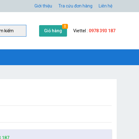
Giới thiệu
Tra cứu đơn hàng
Liên hệ
0
Giỏ hàng
Viettel :
0978 393 187
̀m kiếm
3 187