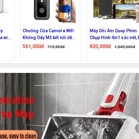
ifi
Máy Ghi Âm Quay Phim
Chốt Cửa Lật Khóa Số G
 dễ
Chụp Hình 4in1 sắc nét, kết
90 Độ An Toàn, Tiện Lợi
nối tiện lợi
820,000đ
143,000đ
1,049,000đ
166,000đ