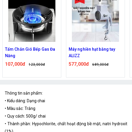
ắn Gió Bếp Gas Đa
Máy nghiền hạt bằng tay
Bếp Điện
ALIZZ
Tiện Lợi
00đ
577,000đ
420,000
123,000đ
689,000đ
Thông tin sản phẩm:
• Kiểu dáng: Dạng chai
• Màu sắc: Trắng
• Quy cách: 500g/ chai
• Thành phần: Hypochlorite, chất hoạt động bề mặt, natri hydroxit
(1%)