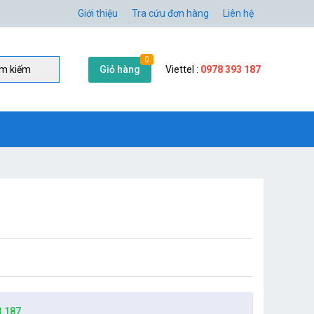
Giới thiệu
Tra cứu đơn hàng
Liên hệ
0
Giỏ hàng
Viettel :
0978 393 187
̀m kiếm
3 187