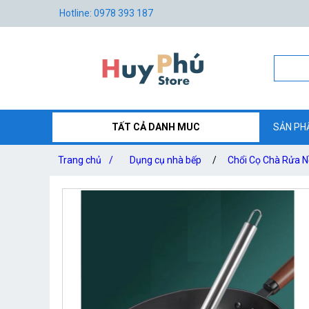
Hotline: 0978 393 187
TẤT CẢ DANH MUC
SẢN PH
Trang chủ
/
Dụng cụ nhà bếp
/
Chổi Cọ Chà Rửa N