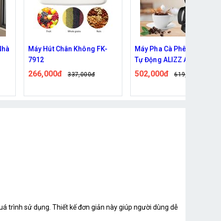
-
Máy Pha Cà Phê Nhỏ Giọt
Rổ rửa hoa quả, rau củ, rổ
Tự Động ALIZZ AL-13992
vo gạo thiết kế có lỗ thoát
nước tiện lợi
502,000đ
31,000đ
619,000đ
39,000đ
á trình sử dụng. Thiết kế đơn giản này giúp người dùng dễ