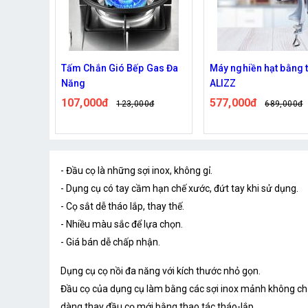
Gas Đa
Máy nghiền hạt bằng tay
Bếp Điện Mặt Phẳng 
ALIZZ
Tiện Lợi
577,000đ
420,000đ
0đ
689,000đ
499,000đ
- Đầu cọ là những sợi inox, không gỉ.
- Dụng cụ có tay cầm hạn chế xước, đứt tay khi sử dụng.
- Cọ sắt dễ tháo lắp, thay thế.
- Nhiều màu sắc để lựa chọn.
- Giá bán dễ chấp nhận.
Dụng cụ cọ nồi đa năng với kích thước nhỏ gọn.
Đầu cọ của dụng cụ làm bằng các sợi inox mảnh không chỉ 
dàng thay đầu cọ mới bằng thao tác tháo-lắp.