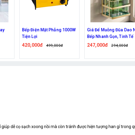
1000W
Giá Để Muỗng Đũa Dao Nhà
Máy Hút Chân Không FK
Bếp Nhanh Gọn, Tinh Tế
7912
247,000đ
266,000đ
294,000đ
337,000đ
giúp dễ cọ sạch xoong nồi mà còn tránh được hiện tượng han gỉ trong qu