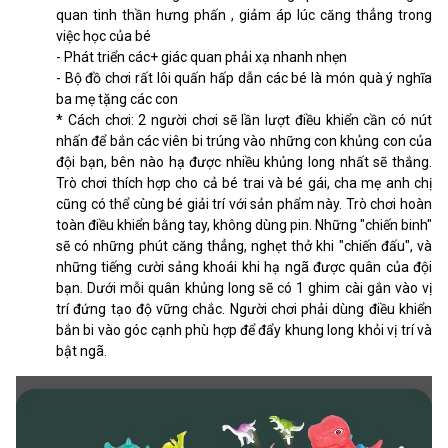
quan tinh thần hưng phấn , giảm áp lúc căng thẳng trong
việc học của bé
- Phát triển các+ giác quan phải xạ nhanh nhẹn
- Bộ đồ chơi rất lôi quấn hấp dẫn các bé là món quà ý nghĩa
ba mẹ tặng các con
* Cách chơi: 2 người chơi sẽ lần lượt điều khiển cần có nút
nhấn để bắn các viên bi trúng vào những con khủng con của
đội bạn, bên nào hạ được nhiều khủng long nhất sẽ thắng.
Trò chơi thích hợp cho cả bé trai và bé gái, cha mẹ anh chị
cũng có thể cùng bé giải trí với sản phẩm này. Trò chơi hoàn
toàn điều khiển bằng tay, không dùng pin. Những "chiến binh"
sẽ có những phút căng thẳng, nghẹt thở khi "chiến đấu", và
những tiếng cười sảng khoái khi hạ ngã được quân của đội
bạn. Dưới mỗi quân khủng long sẽ có 1 ghim cài gắn vào vị
trí đứng tạo độ vững chắc. Người chơi phải dùng điều khiển
bắn bi vào góc cạnh phù hợp để đẩy khung long khỏi vị trí và
bật ngã.