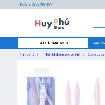
Hotline: 0978 393 187
TẤT CẢ DANH MUC
SẢN PH
Trang chủ
/
Thiết bị chăm sóc cơ thể
/
Dụng cụ cạo