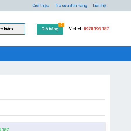
Giới thiệu
Tra cứu đơn hàng
Liên hệ
0
Giỏ hàng
Viettel :
0978 393 187
̀m kiếm
3 187