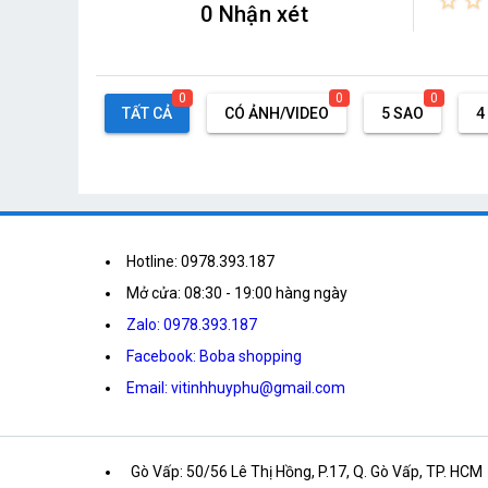
star_border
star_border
0 Nhận xét
0
0
0
TẤT CẢ
CÓ ẢNH/VIDEO
5 SAO
4
Hotline: 0978.393.187
Mở cửa: 08:30 - 19:00 hàng ngày
Zalo: 0978.393.187
Facebook: Boba shopping
Email: vitinhhuyphu@gmail.com
Gò Vấp: 50/56 Lê Thị Hồng, P.17, Q. Gò Vấp, TP. HCM