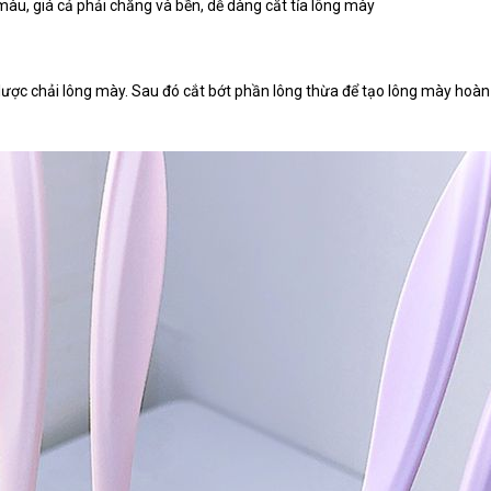
màu, giá cả phải chăng và bền, dễ dàng cắt tỉa lông mày
ược chải lông mày. Sau đó cắt bớt phần lông thừa để tạo lông mày hoàn