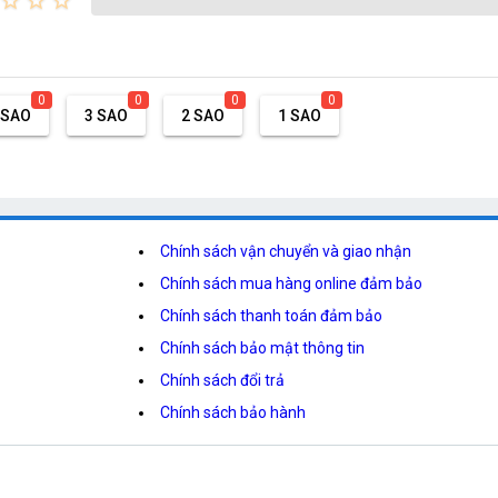
star_border
star_border
star_border
0
0
0
0
 SAO
3 SAO
2 SAO
1 SAO
Chính sách vận chuyển và giao nhận
Chính sách mua hàng online đảm bảo
Chính sách thanh toán đảm bảo
Chính sách bảo mật thông tin
Chính sách đổi trả
Chính sách bảo hành