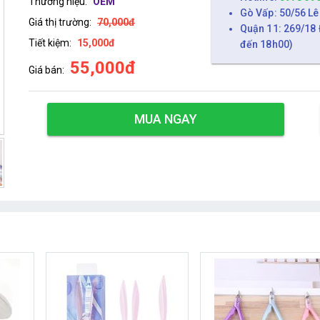
Thương hiệu:
OEM
Gò Vấp: 50/56 Lê
Giá thị trường:
70,000đ
Quận 11: 269/18 
Tiết kiệm:
15,000đ
đến 18h00)
55,000đ
Giá bán:
MUA NGAY