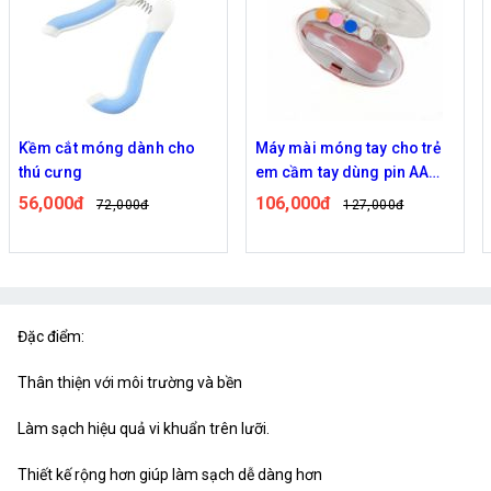
Kềm cắt móng dành cho
Máy mài móng tay cho trẻ
thú cưng
em cầm tay dùng pin AA
tiện lợi
56,000đ
106,000đ
72,000đ
127,000đ
Đặc điểm:
Thân thiện với môi trường và bền
Làm sạch hiệu quả vi khuẩn trên lưỡi.
Thiết kế rộng hơn giúp làm sạch dễ dàng hơn