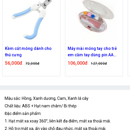
Máy mài móng tay cho trẻ
Dụng cụ cạo lông mày có
em cầm tay dùng pin AA
hộp hình tai thỏ
tiện lợi
106,000đ
55,000đ
127,000đ
70,000đ
Màu sắc: Hồng, Xanh dương, Cam, Xanh lá cây
Chất liệu: ABS + Hạt nam châm/ Bi thép
Đặc điểm sản phẩm:
1. Hạt mát xa xoay 360°, liên kết đa điểm, mát xa thoải mái.
2. Hỗ trợ mát xa, ấn vào chỗ đau nhức, mát xa thoải mái.