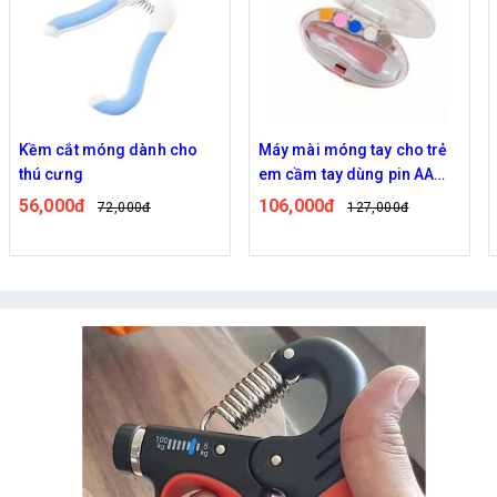
Kềm cắt móng dành cho
Máy mài móng tay cho trẻ
thú cưng
em cầm tay dùng pin AA
tiện lợi
56,000đ
106,000đ
72,000đ
127,000đ