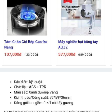
Tấm Chắn Gió Bếp Gas Đa
Máy nghiền hạt bằng tay
Năng
ALIZZ
107,000đ
577,000đ
123,000đ
689,000đ
Đặc điểm kỹ thuật:
Chất liệu: ABS + TPR
Màu sắc: Xanh dương/Vàng
Kích thước/Công suất: 76*59*36mm
Đóng gói bao gồm: 1 × 1 cái tẩy gương