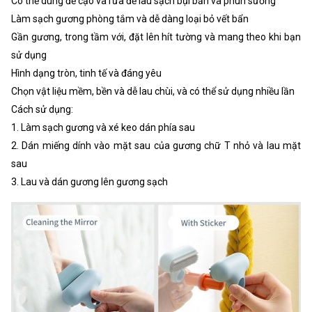
Có thể dùng để cạo và rửa để lau sạch bụi bẩn và phun sương
Làm sạch gương phòng tắm và dễ dàng loại bỏ vết bẩn
Gần gương, trong tầm với, đặt lên hít tường và mang theo khi bạn
sử dụng
Hình dạng tròn, tinh tế và đáng yêu
Chọn vật liệu mềm, bền và dễ lau chùi, và có thể sử dụng nhiều lần
Cách sử dụng:
1. Làm sạch gương và xé keo dán phía sau
2. Dán miếng dính vào mặt sau của gương chữ T nhỏ và lau mặt
sau
3. Lau và dán gương lên gương sạch