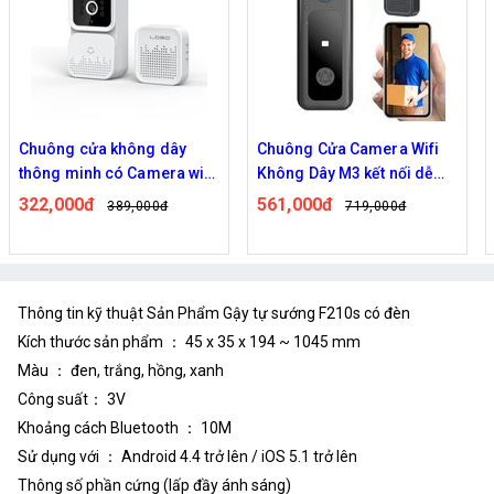
Chuông cửa không dây
Chuông Cửa Camera Wifi
thông minh có Camera wifi
Không Dây M3 kết nối dễ
M5,M6 cao cấp
dàng
322,000đ
561,000đ
389,000đ
719,000đ
Thông tin kỹ thuật Sản Phẩm Gậy tự sướng F210s có đèn
Kích thước sản phẩm ： 45 x 35 x 194 ~ 1045 mm
Màu ： đen, trắng, hồng, xanh
Công suất： 3V
Khoảng cách Bluetooth ： 10M
Sử dụng với ： Android 4.4 trở lên / iOS 5.1 trở lên
Thông số phần cứng (lấp đầy ánh sáng)