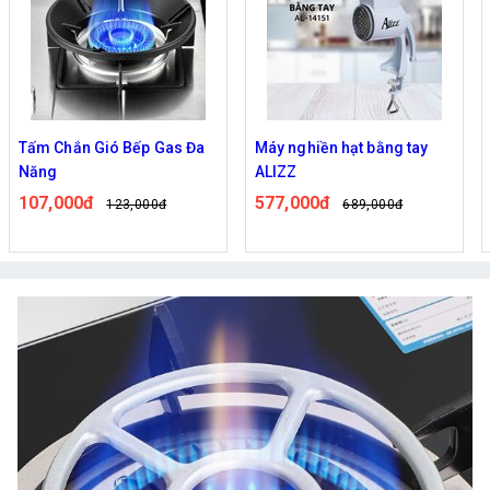
Tấm Chắn Gió Bếp Gas Đa
Máy nghiền hạt bằng tay
Năng
ALIZZ
107,000đ
577,000đ
123,000đ
689,000đ