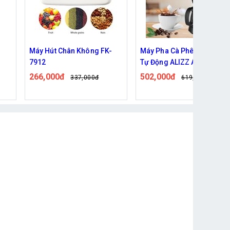
út Chân Không FK-
Máy Pha Cà Phê Nhỏ Giọt
Vòi lọc
Tự Động ALIZZ AL-13992
mẫu mới
000đ
502,000đ
51,000
337,000đ
619,000đ