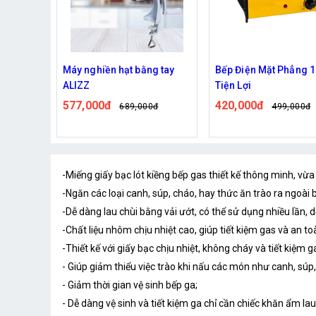
áy nghiền hạt bằng tay
Bếp Điện Mặt Phẳng 1000W
Giá
ALIZZ
Tiện Lợi
Bếp
577,000đ
420,000đ
24
689,000đ
499,000đ
-Miếng giấy bạc lót kiềng bếp gas thiết kế thông minh, vừa
-Ngăn các loại canh, súp, cháo, hay thức ăn trào ra ngoài
-Dễ dàng lau chùi bằng vải ướt, có thể sử dụng nhiều lần, 
-Chất liệu nhôm chịu nhiệt cao, giúp tiết kiệm gas và an t
-Thiết kế với giấy bạc chịu nhiệt, không cháy và tiết kiệm g
- Giúp giảm thiểu việc trào khi nấu các món như canh, súp
- Giảm thời gian vệ sinh bếp ga;
- Dễ dàng vệ sinh và tiết kiệm ga chỉ cần chiếc khăn ẩm lau