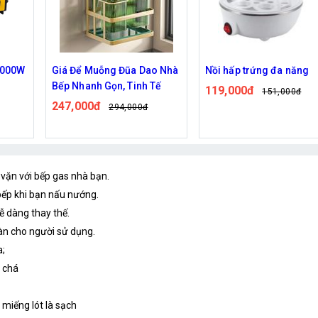
 Để Muỗng Đũa Dao Nhà
Nồi hấp trứng đa năng
Máy H
 Nhanh Gọn, Tinh Tế
7912
119,000đ
151,000đ
7,000đ
266,
294,000đ
 vặn với bếp gas nhà bạn.
 bếp khi bạn nấu nướng.
dễ dàng thay thế.
oàn cho người sử dụng.
a;
, chá
 miếng lót là sạch