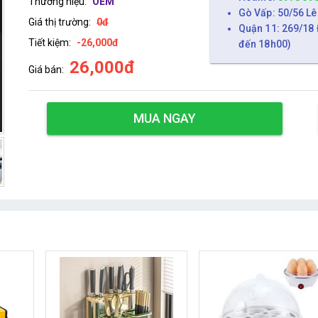
Thương hiệu:
OEM
Gò Vấp: 50/56 Lê
Giá thị trường:
0đ
Quận 11: 269/18 
Tiết kiệm:
-26,000đ
đến 18h00)
26,000đ
Giá bán:
MUA NGAY