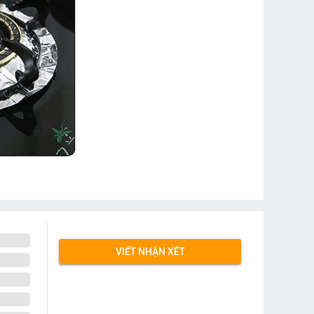
VIẾT NHẬN XÉT