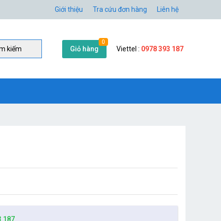
Giới thiệu
Tra cứu đơn hàng
Liên hệ
0
Giỏ hàng
Viettel :
0978 393 187
̀m kiếm
3 187