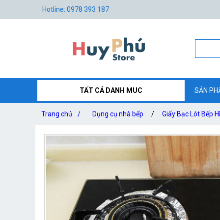
Hotline: 0978 393 187
TẤT CẢ DANH MUC
SẢN PH
Trang chủ
/
Dụng cụ nhà bếp
/
Giấy Bạc Lót Bếp H