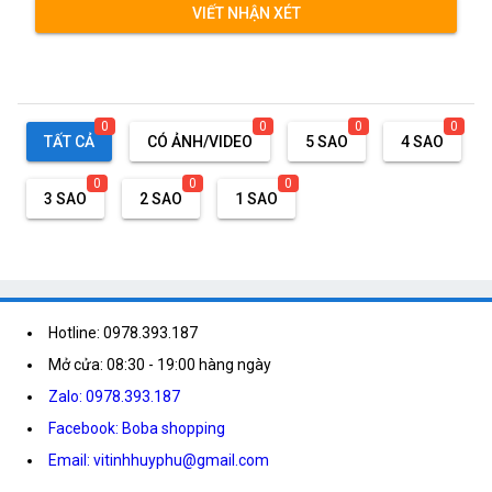
VIẾT NHẬN XÉT
0
0
0
0
TẤT CẢ
CÓ ẢNH/VIDEO
5 SAO
4 SAO
0
0
0
3 SAO
2 SAO
1 SAO
Hotline: 0978.393.187
Mở cửa: 08:30 - 19:00 hàng ngày
Zalo: 0978.393.187
Facebook: Boba shopping
Email: vitinhhuyphu@gmail.com