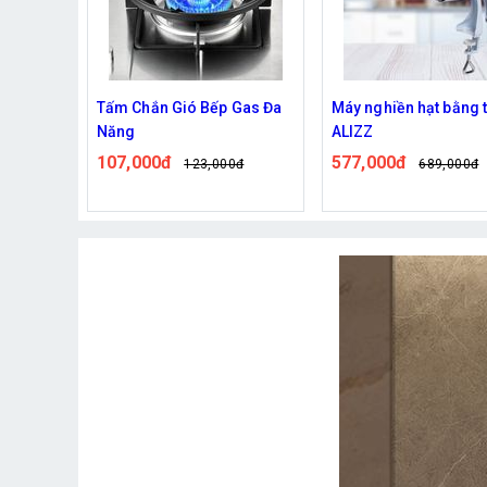
Gas Đa
Máy nghiền hạt bằng tay
Bếp Điện Mặt Phẳng 
ALIZZ
Tiện Lợi
577,000đ
420,000đ
0đ
689,000đ
499,000đ