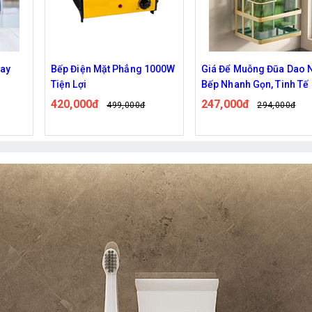
1000W
Giá Để Muỗng Đũa Dao Nhà
Nồi hấp trứng đa năng
Bếp Nhanh Gọn, Tinh Tế
119,000đ
151,000đ
247,000đ
294,000đ