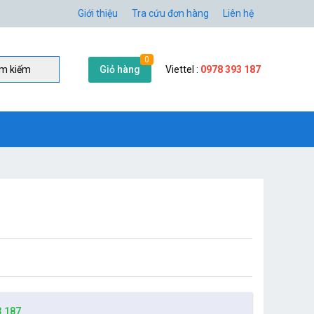
Giới thiệu
Tra cứu đơn hàng
Liên hệ
0
Giỏ hàng
Viettel :
0978 393 187
̀m kiếm
3 187