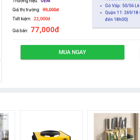
Thương hiệu:
OEM
Gò Vấp: 50/56 Lê
Giá thị trường:
99,000đ
Quận 11: 269/18 
Tiết kiệm:
22,000đ
đến 18h00)
77,000đ
Giá bán:
MUA NGAY