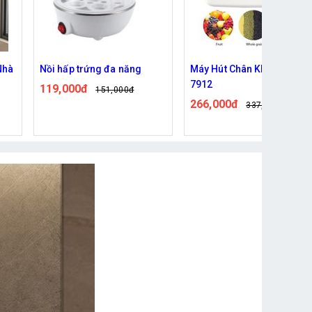
Máy Hút Chân Không FK-
Máy Pha Cà Phê Nhỏ Giọt
7912
Tự Động ALIZZ AL-13992
266,000đ
502,000đ
337,000đ
619,000đ