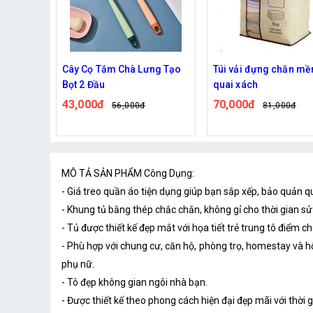
 ALIZZ
Cây Cọ Tắm Chà Lưng Tạo
Túi vải đựng chăn mề
Bọt 2 Đầu
quai xách
43,000đ
70,000đ
0đ
56,000đ
81,000đ
MÔ TẢ SẢN PHẨM Công Dụng:
- Giá treo quần áo tiện dụng giúp bạn sắp xếp, bảo quản
- Khung tủ bằng thép chắc chắn, không gỉ cho thời gian sử
- Tủ được thiết kế đẹp mắt với họa tiết trẻ trung tô điểm 
- Phù hợp với chung cư, căn hộ, phòng trọ, homestay và hộ 
phụ nữ.
- Tô đẹp không gian ngôi nhà bạn.
- Được thiết kế theo phong cách hiện đại đẹp mãi với thời g