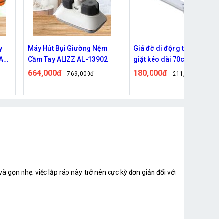
y
Máy Hút Bụi Giường Nệm
Giá đỡ di động tủ lạnh, má
 AL-
Cầm Tay ALIZZ AL-13902
giặt kéo dài 70cm
664,000đ
180,000đ
769,000đ
211,000đ
à gọn nhẹ, việc lắp ráp này trở nên cực kỳ đơn giản đối với