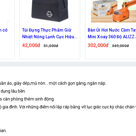
n có
Túi Đựng Thực Phẩm Giữ
Bàn Ủi Hơi Nước Cầm Ta
Nhiệt Nóng Lạnh Cực Hiệu
Mini Xoay 360 Độ ALIZZ
Quả, Vải Chống Thấm
13829
42,000đ
302,000đ
51,000đ
369,000đ
 quần áo, giày dép,mũ nón… một cách gọn gàng, ngăn nắp.
 dụng lâu bền.
cho căn phòng thêm sinh động.
gia đình. Với những điểm nối lắp ráp bằng vít lục giác cực kỳ chắc chắn v
ian.