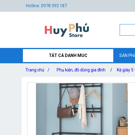
Hotline: 0978 393 187
TẤT CẢ DANH MUC
SẢN PH
Trang chủ
/
Phụ kiện, đồ dùng gia đình
/
Kệ giày 5