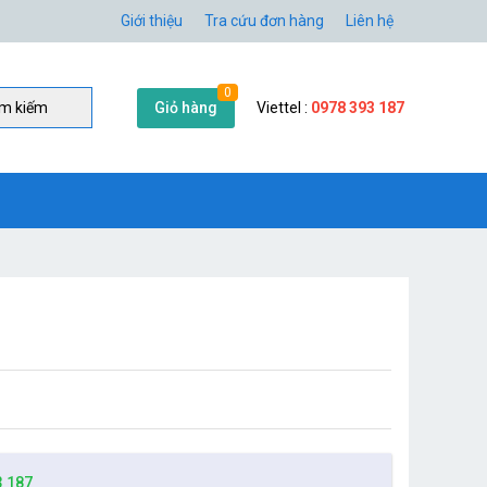
Giới thiệu
Tra cứu đơn hàng
Liên hệ
0
Giỏ hàng
Viettel :
0978 393 187
̀m kiếm
3 187