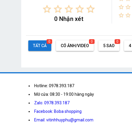
star_border
star_border
star_border
star_border
star_border
star_border
star_border
star_border
star_border
0 Nhận xét
0
0
0
TẤT CẢ
CÓ ẢNH/VIDEO
5 SAO
4
Hotline: 0978.393.187
Mở cửa: 08:30 - 19:00 hàng ngày
Zalo: 0978.393.187
Facebook: Boba shopping
Email: vitinhhuyphu@gmail.com