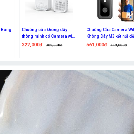
n Bóng
Chuông cửa không dây
Chuông Cửa Camera Wif
thông minh có Camera wifi
Không Dây M3 kết nối d
M5,M6 cao cấp
dàng
322,000đ
561,000đ
389,000đ
719,000đ