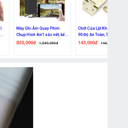
i
Máy Ghi Âm Quay Phim
Chốt Cửa Lật Khóa Số Góc
ễ
Chụp Hình 4in1 sắc nét, kết
90 Độ An Toàn, Tiện Lợi
nối tiện lợi
820,000đ
143,000đ
1,049,000đ
166,000đ