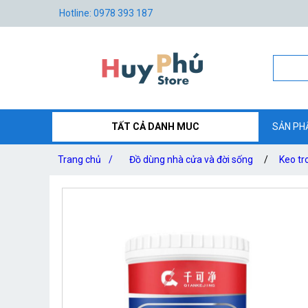
Hotline: 0978 393 187
TẤT CẢ DANH MUC
SẢN PH
Trang chủ
/
Đồ dùng nhà cửa và đời sống
/
Keo tr