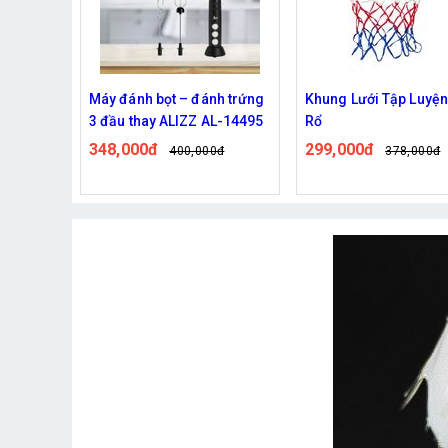
ng tích
Máy đánh bọt – đánh trứng
Khung Lưới Tập Luyệ
3 đầu thay ALIZZ AL-14495
Rổ
348,000đ
299,000đ
400,000đ
378,000đ