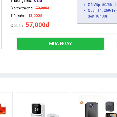
Thương hiệu:
OEM
Gò Vấp: 50/56 Lê
Giá thị trường:
70,000đ
Quận 11: 269/18 
Tiết kiệm:
13,000đ
đến 18h00)
57,000đ
Giá bán:
MUA NGAY