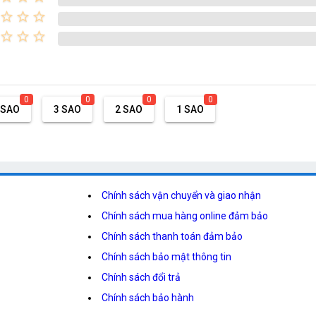
star_border
star_border
star_border
star_border
star_border
star_border
0
0
0
0
 SAO
3 SAO
2 SAO
1 SAO
Chính sách vận chuyển và giao nhận
Chính sách mua hàng online đảm bảo
Chính sách thanh toán đảm bảo
Chính sách bảo mật thông tin
Chính sách đổi trả
Chính sách bảo hành