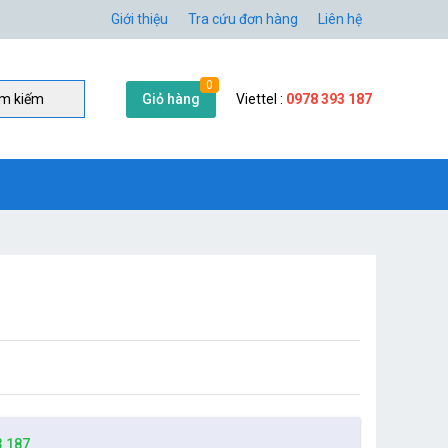
Giới thiệu
Tra cứu đơn hàng
Liên hệ
0
Giỏ hàng
Viettel :
0978 393 187
̀m kiếm
3 187