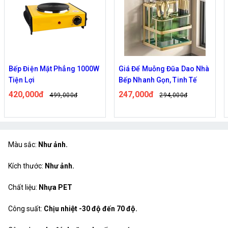
Giá Để Muỗng Đũa Dao Nhà
Nồi hấp trứng đa năng
Bếp Nhanh Gọn, Tinh Tế
119,000đ
151,000đ
247,000đ
294,000đ
Màu sắc:
Như ảnh.
Kích thước:
Như ảnh.
Chất liệu:
Nhựa PET
Công suất:
Chịu nhiệt -30 độ đến 70 độ.