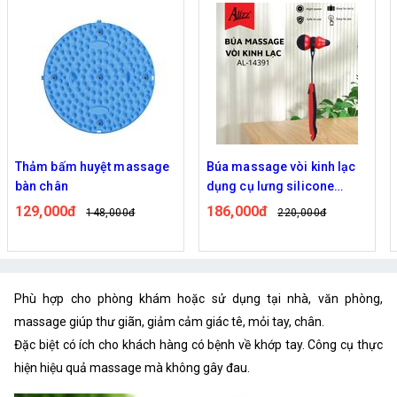
Thảm bấm huyệt massage
Búa massage vòi kinh lạc
bàn chân
dụng cụ lưng silicone
ALIZZ
129,000đ
186,000đ
148,000đ
220,000đ
Phù hợp cho phòng khám hoặc sử dụng tại nhà, văn phòng,
massage giúp thư giãn, giảm cảm giác tê, mỏi tay, chân.
Đặc biệt có ích cho khách hàng có bệnh về khớp tay. Công cụ thực
hiện hiệu quả massage mà không gây đau.