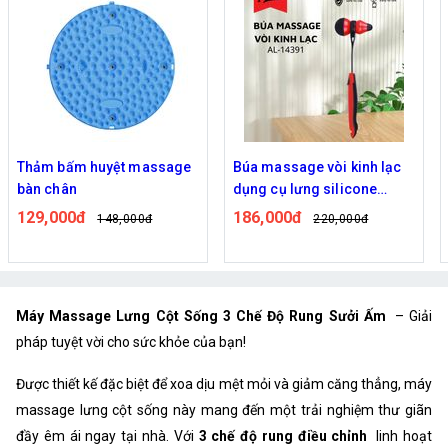
Thảm bấm huyệt massage
Búa massage vòi kinh lạc
bàn chân
dụng cụ lưng silicone
ALIZZ
129,000đ
186,000đ
148,000đ
220,000đ
Máy Massage Lưng Cột Sống 3 Chế Độ Rung Sưởi Ấm
– Giải
pháp tuyệt vời cho sức khỏe của bạn!
Được thiết kế đặc biệt để xoa dịu mệt mỏi và giảm căng thẳng, máy
massage lưng cột sống này mang đến một trải nghiệm thư giãn
đầy êm ái ngay tại nhà. Với
3 chế độ rung điều chỉnh
linh hoạt