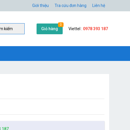
Giới thiệu
Tra cứu đơn hàng
Liên hệ
0
Giỏ hàng
Viettel :
0978 393 187
̀m kiếm
3 187