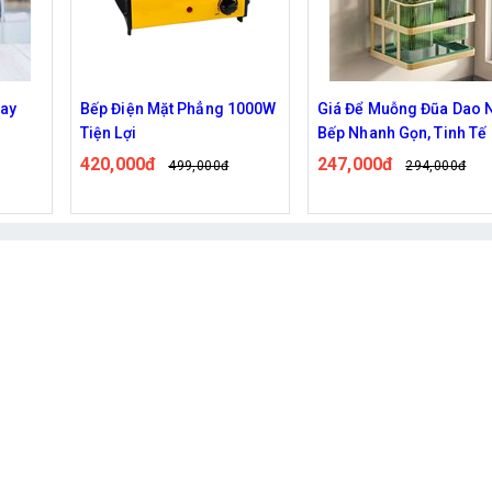
1000W
Giá Để Muỗng Đũa Dao Nhà
Máy Hút Chân Không FK
Bếp Nhanh Gọn, Tinh Tế
7912
247,000đ
266,000đ
294,000đ
337,000đ