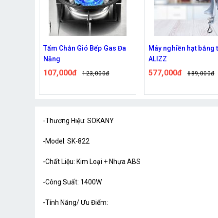
Gas Đa
Máy nghiền hạt bằng tay
Bếp Điện Mặt Phẳng 
ALIZZ
Tiện Lợi
577,000đ
420,000đ
0đ
689,000đ
499,000đ
-Thương Hiệu: SOKANY
-Model: SK-822
-Chất Liệu: Kim Loại + Nhựa ABS
-Công Suất: 1400W
-Tính Năng/ Ưu Điểm: