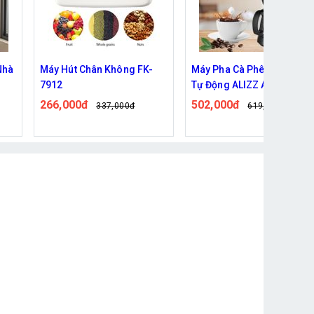
-
Máy Pha Cà Phê Nhỏ Giọt
Rổ rửa hoa quả, rau củ, rổ
Tự Động ALIZZ AL-13992
vo gạo thiết kế có lỗ thoát
nước tiện lợi
502,000đ
31,000đ
619,000đ
39,000đ