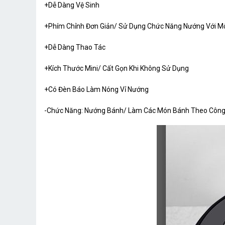
+Dễ Dàng Vệ Sinh
+Phím Chỉnh Đơn Giản/ Sử Dụng Chức Năng Nướng Với 
+Dễ Dàng Thao Tác
+Kích Thước Mini/ Cất Gọn Khi Không Sử Dụng
+Có Đèn Báo Làm Nóng Vỉ Nướng
-Chức Năng: Nướng Bánh/ Làm Các Món Bánh Theo Công T