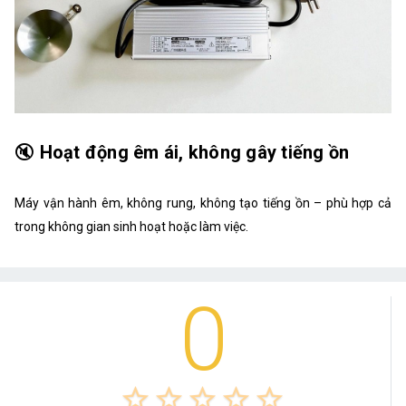
🔇
Hoạt động êm ái, không gây tiếng ồn
Máy vận hành êm, không rung, không tạo tiếng ồn – phù hợp cả
trong không gian sinh hoạt hoặc làm việc.
0
star_border
star_border
star_border
star_border
star_border