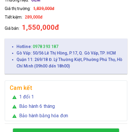
Giá thị trường:
1,839,000đ
Tiết kiệm:
289,000đ
1,550,000đ
Giá bán:
Hotline:
0978 393 187
Gò Vấp: 50/56 Lê Thị Hồng, P.17, Q. Gò Vấp, TP. HCM
Quận 11: 269/18 Đ. Lý Thường Kiệt, Phường Phú Thọ, Hồ
Chí Minh (09h00 đến 18h00)
Cam kết
1 đổi 1
warning
Bảo hành 6 tháng
warning
Bảo hành bằng hóa đơn
warning