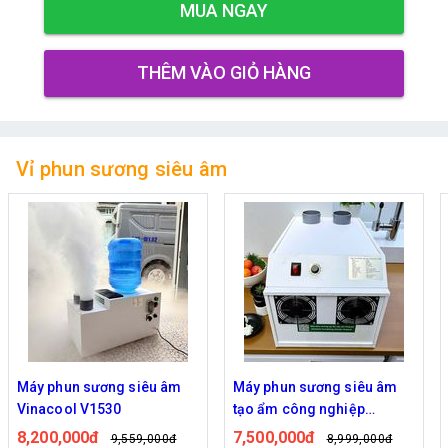
MUA NGAY
THÊM VÀO GIỎ HÀNG
Vỉ phun sương siêu âm
Máy phun sương siêu âm
Máy Phun Sương Siêu Âm
tạo ẩm công nghiệp
Vinacool V800S | Công
Vinacool V1500 – Giải pháp
Suất Lớn, Tạo Khói Làm Mát
7,500,000đ
4,440,000đ
8,999,000đ
5,219,000đ