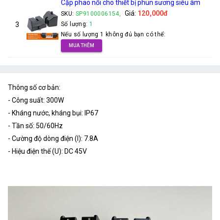
Cặp phao nổi cho thiết bị phun sương siêu âm
Giá:
120,000đ
SKU:
SP9100006154,
3
Số lượng:
1
Nếu số lượng 1 không đủ bạn có thể:
MUA THÊM
Thông số cơ bản:
- Công suất: 300W
- Kháng nước, kháng bụi: IP67
- Tần số: 50/60Hz
- Cường độ dòng điện (I): 7.8A
- Hiệu điện thế (U): DC 45V