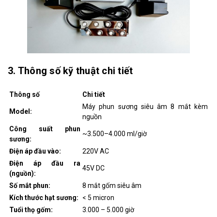
3. Thông số kỹ thuật chi tiết
Thông số
Chi tiết
Máy phun sương siêu âm 8 mắt kèm
Model:
nguồn
Công suất phun
~3.500–4.000 ml/giờ
sương:
Điện áp đầu vào:
220V AC
Điện áp đầu ra
45V DC
(nguồn):
Số mắt phun:
8 mắt gốm siêu âm
Kích thước hạt sương:
< 5 micron
Tuổi thọ gốm:
3.000 – 5.000 giờ