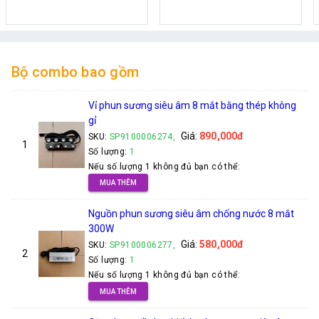
tạo ẩm hiệu quả, tiết kiệm
Nhanh
cho
Bộ combo bao gồm
Vỉ phun sương siêu âm 8 mắt bằng thép không
gỉ
Giá:
890,000đ
SKU:
SP9100006274,
1
Số lượng:
1
Nếu số lượng 1 không đủ bạn có thể:
MUA THÊM
Nguồn phun sương siêu âm chống nước 8 mắt
300W
Giá:
580,000đ
SKU:
SP9100006277,
2
Số lượng:
1
Nếu số lượng 1 không đủ bạn có thể:
MUA THÊM