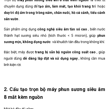
chuyên dụng dùng để
tạo ẩm, làm mát, tạo khói trang trí
hoặc
duy trì độ ẩm trong trồng nấm, chăn nuôi, hồ cá cảnh, tiểu cảnh
sân vườn
.
Sản phẩm ứng dụng
công nghệ siêu âm tần số cao
, biến nước
thành hạt sương siêu nhỏ (kích thước < 5 micron), giúp
phun
sương mịn, không đọng nước
và khuếch tán đều trong không khí.
Đặc biệt, máy được
trang bị sẵn bộ nguồn công suất cao
, giúp
người dùng
dễ dàng lắp đặt và sử dụng ngay
, không cần mua
linh kiện rời.
2. Cấu tạo trọn bộ máy phun sương siêu âm
8 mắt kèm nguồn
Một bộ đầy đủ gồm: