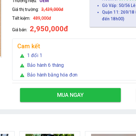
Thương hiệu:
OEM
Gò Vấp: 50/56 Lê
Giá thị trường:
3,439,000đ
Quận 11: 269/18 
Tiết kiệm:
489,000đ
đến 18h00)
2,950,000đ
Giá bán:
Cam kết
1 đổi 1
warning
Bảo hành 6 tháng
warning
Bảo hành bằng hóa đơn
warning
MUA NGAY