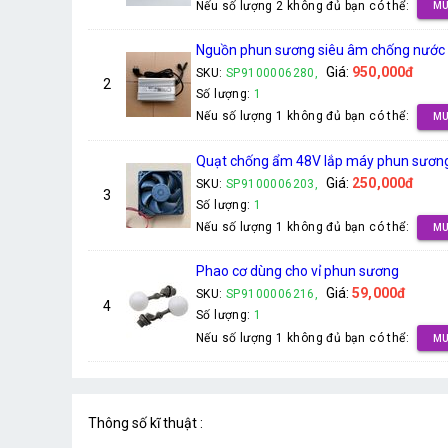
Nếu số lượng 2 không đủ bạn có thể:
MU
Nguồn phun sương siêu âm chống nước 
Giá:
950,000đ
SKU:
SP9100006280,
2
Số lượng:
1
Nếu số lượng 1 không đủ bạn có thể:
MU
Quạt chống ẩm 48V lắp máy phun sươn
Giá:
250,000đ
SKU:
SP9100006203,
3
Số lượng:
1
Nếu số lượng 1 không đủ bạn có thể:
MU
Phao cơ dùng cho vỉ phun sương
Giá:
59,000đ
SKU:
SP9100006216,
4
Số lượng:
1
Nếu số lượng 1 không đủ bạn có thể:
MU
Thông số kĩ thuật :