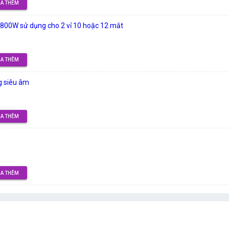
A THÊM
800W sử dụng cho 2 vỉ 10 hoặc 12 mắt
A THÊM
g siêu âm
A THÊM
A THÊM