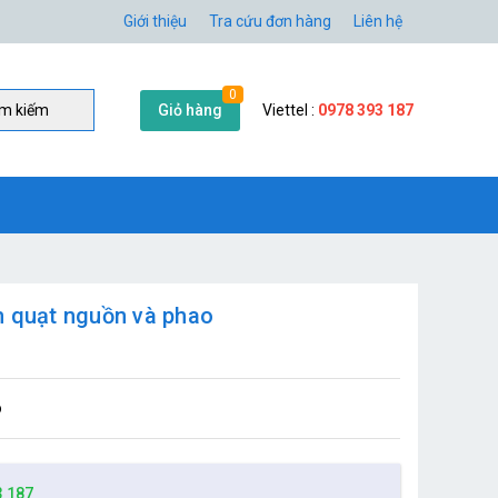
Giới thiệu
Tra cứu đơn hàng
Liên hệ
0
Giỏ hàng
Viettel :
0978 393 187
̀m kiếm
m quạt nguồn và phao
o
3 187