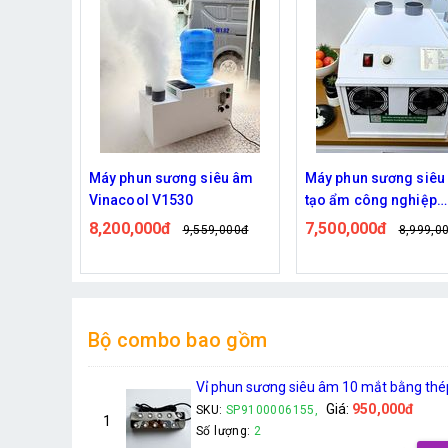
êu âm
Máy phun sương siêu âm
Máy Phun Sương Siê
tạo ẩm công nghiệp
Vinacool V800S | Cô
Vinacool V1500 – Giải pháp
Suất Lớn, Tạo Khói L
7,500,000đ
4,440,000đ
,000đ
8,999,000đ
5,219,0
tạo ẩm hiệu quả, tiết kiệm
Nhanh
cho
Bộ combo bao gồm
Vỉ phun sương siêu âm 10 mắt bằng thép
Giá:
950,000đ
SKU:
SP9100006155,
1
Số lượng:
2