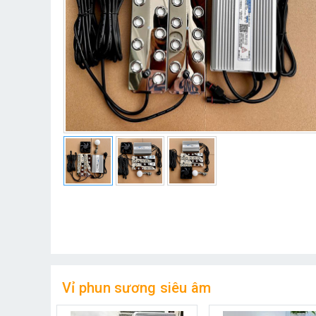
Vỉ phun sương siêu âm