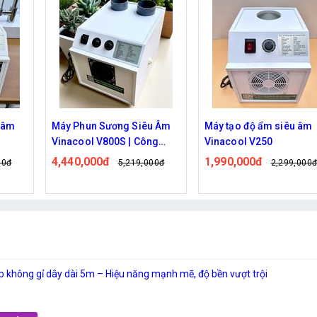
u Âm
Máy tạo độ ẩm siêu âm
Máy phun sương siêu â
ng
Vinacool V250
Vinacool V400
àm Mát
1,990,000đ
2,290,000đ
00đ
2,299,000đ
2,600,000
 không gỉ dây dài 5m – Hiệu năng mạnh mẽ, độ bền vượt trội