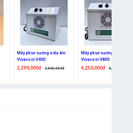
m
Máy phun sương siêu âm
Phao cơ dùng cho vỉ phun
Vinacool V800
sương
4,250,000đ
59,000đ
đ
5,019,000đ
72,000đ