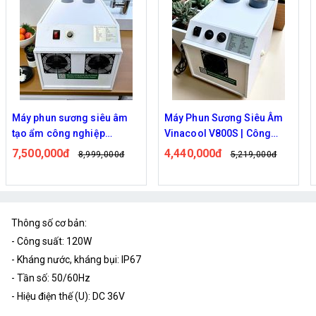
Máy phun sương siêu âm
Máy Phun Sương Siêu Âm
tạo ẩm công nghiệp
Vinacool V800S | Công
Vinacool V1500 – Giải pháp
Suất Lớn, Tạo Khói Làm Mát
7,500,000đ
4,440,000đ
8,999,000đ
5,219,000đ
tạo ẩm hiệu quả, tiết kiệm
Nhanh
cho
Thông số cơ bản:
- Công suất: 120W
- Kháng nước, kháng bụi: IP67
- Tần số: 50/60Hz
- Hiệu điện thế (U): DC 36V