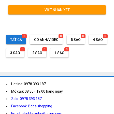
VIẾT NHẬN XÉT
0
0
0
0
TẤT CẢ
CÓ ẢNH/VIDEO
5 SAO
4 SAO
0
0
0
3 SAO
2 SAO
1 SAO
Hotline: 0978.393.187
Mở cửa: 08:30 - 19:00 hàng ngày
Zalo: 0978.393.187
Facebook: Boba shopping
Email: vitinhhuyphu@gmail.com