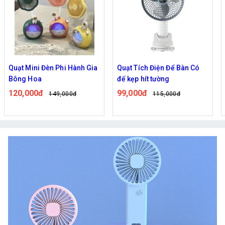
Quạt Mini Đèn Phi Hành Gia
Quạt Tích Điện Để Bàn Có
Bông Hoa
đế kẹp hít tường
120,000đ
99,000đ
149,000đ
115,000đ