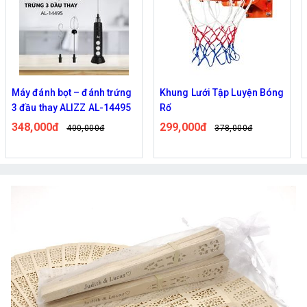
Khung Lưới Tập Luyện Bóng
Chuông cửa không dây
Rổ
thông minh có Camera wifi
M5,M6 cao cấp
299,000đ
322,000đ
378,000đ
389,000đ