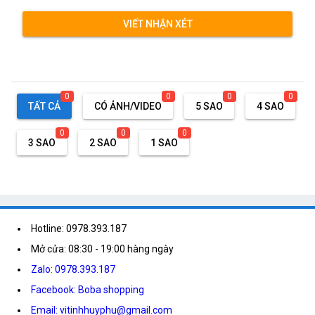
VIẾT NHẬN XÉT
0
0
0
0
TẤT CẢ
CÓ ẢNH/VIDEO
5 SAO
4 SAO
0
0
0
3 SAO
2 SAO
1 SAO
Hotline: 0978.393.187
Mở cửa: 08:30 - 19:00 hàng ngày
Zalo: 0978.393.187
Facebook: Boba shopping
Email: vitinhhuyphu@gmail.com