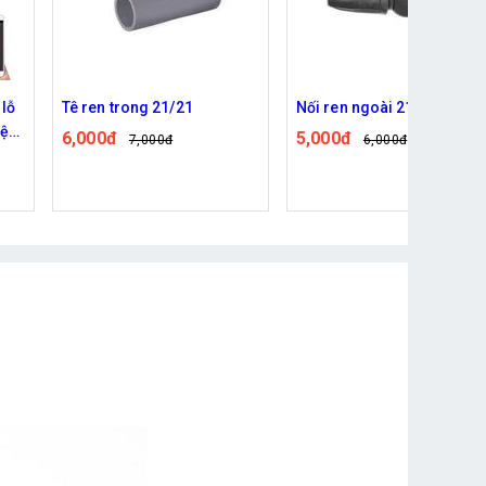
 lỗ
Tê ren trong 21/21
Nối ren ngoài 21 ra 8/11
hệ
6,000đ
5,000đ
7,000đ
6,000đ