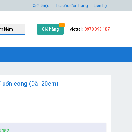
Giới thiệu
Tra cứu đơn hàng
Liên hệ
0
Giỏ hàng
Viettel :
0978 393 187
̀m kiếm
ể uốn cong (Dài 20cm)
3 187