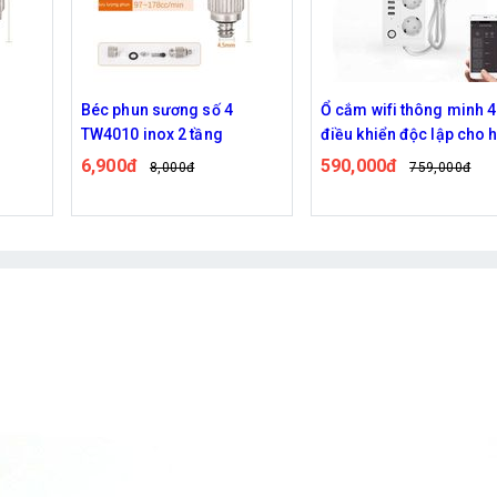
Béc phun sương số 4
Ổ cắm wifi thông minh 4
TW4010 inox 2 tầng
điều khiển độc lập cho 
thống phun sương
6,900đ
590,000đ
8,000đ
759,000đ