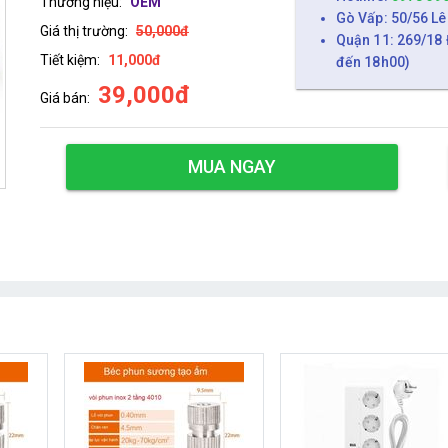
Thương hiệu:
OEM
Gò Vấp: 50/56 Lê
Giá thị trường:
50,000đ
Quận 11: 269/18 
Tiết kiệm:
11,000đ
đến 18h00)
39,000đ
Giá bán:
MUA NGAY