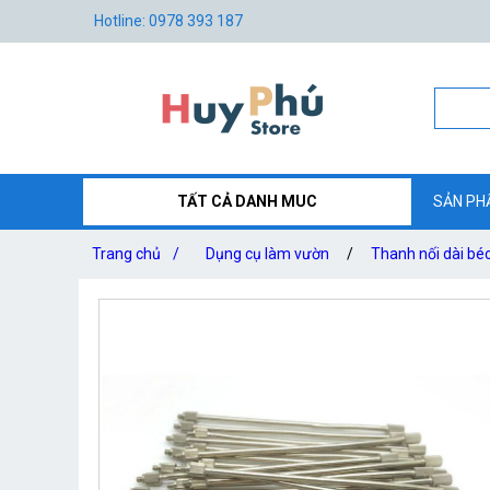
Hotline: 0978 393 187
TẤT CẢ DANH MUC
SẢN PH
Trang chủ
/
Dụng cụ làm vườn
/
Thanh nối dài bé