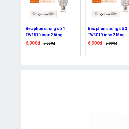
 2
Béc phun sương số 1
Béc phun sương số 3
g
TW1510 inox 2 tầng
TW3010 inox 2 tầng
6,900đ
6,900đ
9,000đ
9,000đ