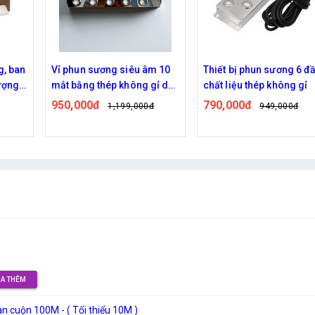
g, ban
Vỉ phun sương siêu âm 10
Thiết bị phun sương 6 đ
ượng
mắt bằng thép không gỉ dây
chất liệu thép không gỉ
dài 5m – Hiệu năng mạnh
950,000đ
790,000đ
1,199,000đ
949,000đ
mẽ, độ bền vượt trội
A THÊM
cuộn 100M - ( Tối thiểu 10M )