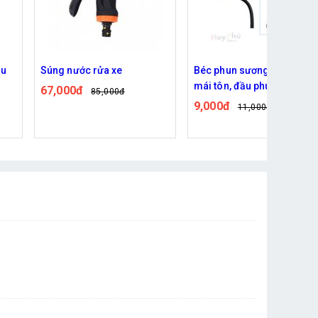
ầu
Súng nước rửa xe
Béc phun sương làm mát
mái tôn, đầu phun bằng
67,000đ
85,000đ
đồng dài 20cm, uốn cong
9,000đ
11,000đ
tốt