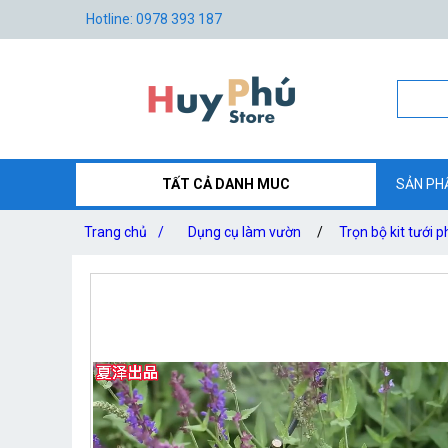
Hotline: 0978 393 187
TẤT CẢ DANH MUC
SẢN PH
Trang chủ
/
Dụng cụ làm vườn
/
Trọn bộ kit tưới 