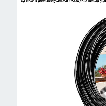
Bộ kít IN34 phun sương làm mát 10 đầu phun mịn lắp quạt, 