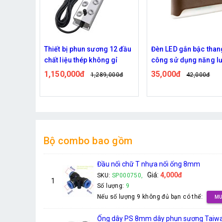
u Âm 4
Thiết bị phun sương 12 đầu
Đèn LED gắn bậc than
 Ẩm &
chất liệu thép không gỉ
công sử dụng năng l
Ảo
mặt trời tiện lợi
1,150,000đ
35,000đ
0đ
1,289,000đ
42,000đ
Bộ combo bao gồm
Đầu nối chữ T nhựa nối ống 8mm
Giá:
4,000đ
SKU:
SP000750,
1
Số lượng:
9
Nếu số lượng 9 không đủ bạn có thể:
MU
Ống dây PS 8mm dây phun sương Taiwan 