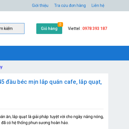
Giới thiệu
Tra cứu đơn hàng
Liên hệ
0
Giỏ hàng
Viettel :
0978 393 187
̀m kiếm
ây
45 đầu béc mịn lắp quán cafe, lắp quạt,
án ăn, lắp quạt là giải pháp tuyệt vời cho ngày nắng nóng,
n đã có hệ thống phun sương hoàn hảo.