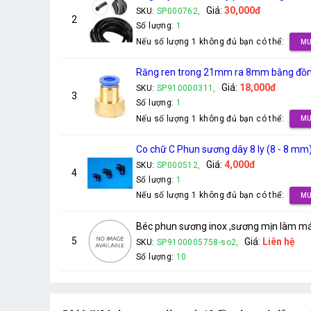
Giá:
30,000đ
SKU:
SP000762,
2
Số lượng:
1
Nếu số lượng 1 không đủ bạn có thể:
MU
Răng ren trong 21mm ra 8mm bằng đồn
Giá:
18,000đ
SKU:
SP910000311,
3
Số lượng:
1
Nếu số lượng 1 không đủ bạn có thể:
MU
Co chữ C Phun sương dây 8 ly (8 - 8 mm
Giá:
4,000đ
SKU:
SP000512,
4
Số lượng:
1
Nếu số lượng 1 không đủ bạn có thể:
MU
Béc phun sương inox ,sương mịn làm mát
5
Giá:
Liên hệ
SKU:
SP9100005758-so2,
Số lượng:
10