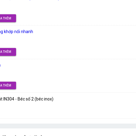
A THÊM
g khớp nối nhanh
A THÊM
)
A THÊM
 IN304 - Béc số 2 (béc inox)