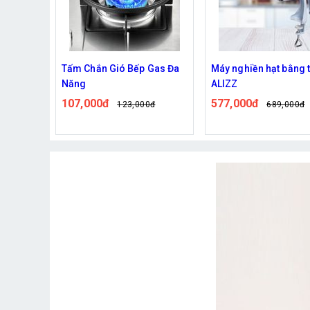
Gas Đa
Máy nghiền hạt bằng tay
Bếp Điện Mặt Phẳng 
ALIZZ
Tiện Lợi
577,000đ
420,000đ
0đ
689,000đ
499,000đ