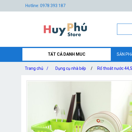
Hotline: 0978 393 187
TẤT CẢ DANH MUC
SẢN PH
Trang chủ
/
Dụng cụ nhà bếp
/
Rổ thoát nước 44