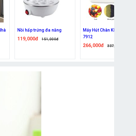
Máy Hút Chân Không FK-
Máy Pha Cà Phê Nhỏ Giọt
7912
Tự Động ALIZZ AL-13992
266,000đ
502,000đ
337,000đ
619,000đ