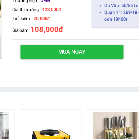
Thương hiệu:
OEM
Gò Vấp: 50/56 Lê
Giá thị trường:
128,000đ
Quận 11: 269/18 
Tiết kiệm:
20,000đ
đến 18h00)
108,000đ
Giá bán:
MUA NGAY