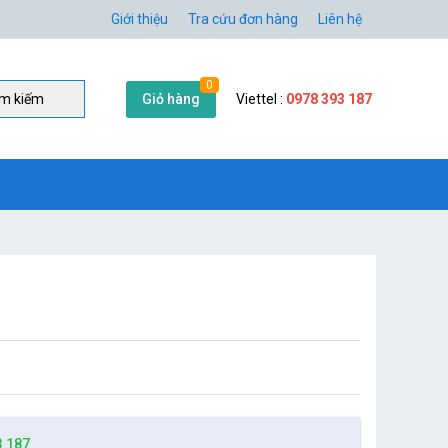
Giới thiệu
Tra cứu đơn hàng
Liên hệ
0
Giỏ hàng
Viettel :
0978 393 187
̀m kiếm
3 187