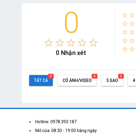
0
star_border
star_border
star_border
star_border
star_border
star_border
star_border
star_border
star_border
star_border
star_border
star_border
star_border
star_border
star_border
0 Nhận xét
0
0
0
TẤT CẢ
CÓ ẢNH/VIDEO
5 SAO
4
Hotline: 0978.393.187
Mở cửa: 08:30 - 19:00 hàng ngày