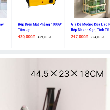
1000W
Giá Để Muỗng Đũa Dao Nhà
Nồi hấp trứng đa năng
Bếp Nhanh Gọn, Tinh Tế
119,000đ
151,000đ
247,000đ
294,000đ