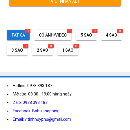
VIẾT NHẬN XÉT
0
0
0
0
TẤT CẢ
CÓ ẢNH/VIDEO
5 SAO
4 SAO
0
0
0
3 SAO
2 SAO
1 SAO
Hotline: 0978.393.187
Mở cửa: 08:30 - 19:00 hàng ngày
Zalo: 0978.393.187
Facebook: Boba shopping
Email: vitinhhuyphu@gmail.com