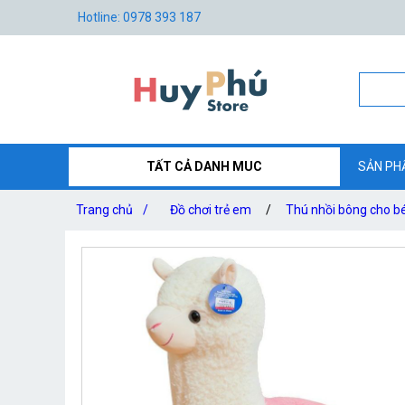
Hotline: 0978 393 187
TẤT CẢ DANH MUC
SẢN PH
Trang chủ
/
Đồ chơi trẻ em
/
Thú nhồi bông cho b