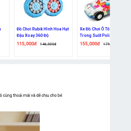
Hạt
Xe Đồ Chơi Ô Tô Cảnh Sát
Trò chơi cá sấu cắn tay loạ
Trong Suốt Police Car
nhỏ
155,000đ
55,000đ
179,000đ
71,000đ
ô cùng thoải mái và dễ chịu cho bé.