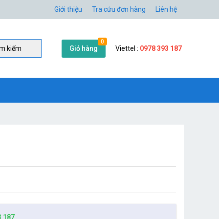
Giới thiệu
Tra cứu đơn hàng
Liên hệ
0
Giỏ hàng
Viettel :
0978 393 187
̀m kiếm
3 187