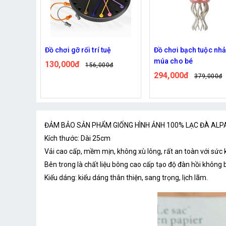
ệ
Đồ chơi bạch tuộc nhảy
Robot Đồ Chơi Hình C
múa cho bé
Chó Thông Minh
0đ
294,000đ
207,000đ
379,000đ
248,000đ
ĐẢM BẢO SẢN PHẨM GIỐNG HÌNH ẢNH 100% LẠC ĐÀ ALP
Kích thước: Dài 25cm
Vải cao cấp, mềm mịn, không xù lông, rất an toàn với sức 
Bên trong là chất liệu bông cao cấp tạo độ đàn hồi không 
Kiểu dáng: kiểu dáng thân thiện, sang trọng, lịch lãm.