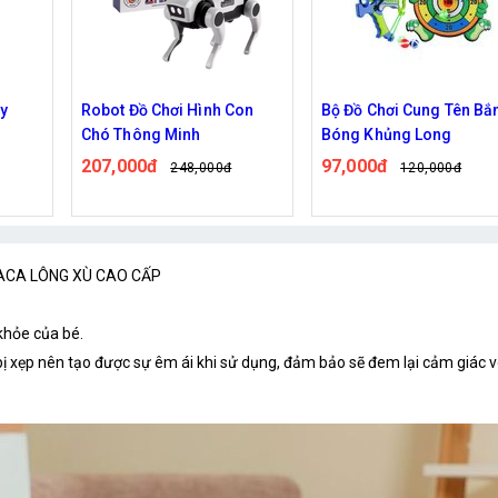
on
Bộ Đồ Chơi Cung Tên Bắn
Đồ Chơi Rubik Hình Hoa 
Bóng Khủng Long
Đậu Xoay 360 Độ
97,000đ
115,000đ
120,000đ
146,000đ
ACA LÔNG XÙ CAO CẤP
khỏe của bé.
bị xẹp nên tạo được sự êm ái khi sử dụng, đảm bảo sẽ đem lại cảm giác v