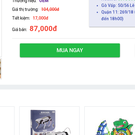
Thương hiệu:
OEM
Gò Vấp: 50/56 Lê
Giá thị trường:
104,000đ
Quận 11: 269/18 
Tiết kiệm:
17,000đ
đến 18h00)
87,000đ
Giá bán:
MUA NGAY