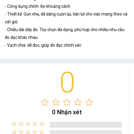
- Công dụng chính: Đo khoảng cách
- Thiết kế: Gọn nhẹ, dễ dàng cuộn lại, tiện lợi cho việc mang theo và
cất giữ
- Chiều dài dây đo: Tùy chọn đa dạng, phù hợp cho nhiều nhu cầu
đo đạc khác nhau
- Vạch chia: dễ đọc, giúp đo đạc chính xác
0
star_border
star_border
star_border
star_border
star_border
0 Nhận xét
star_border
star_border
star_border
star_border
star_border
star_border
star_border
star_border
star_border
star_border