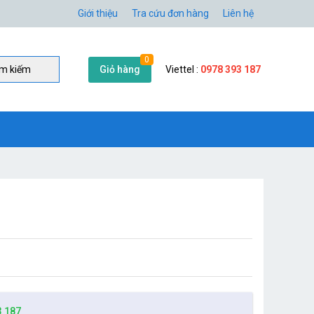
Giới thiệu
Tra cứu đơn hàng
Liên hệ
0
Giỏ hàng
Viettel :
0978 393 187
̀m kiếm
3 187