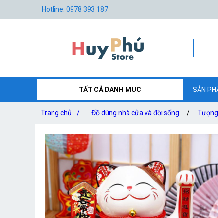
Hotline: 0978 393 187
TẤT CẢ DANH MUC
SẢN PH
Trang chủ
/
Đồ dùng nhà cửa và đời sống
/
Tượng