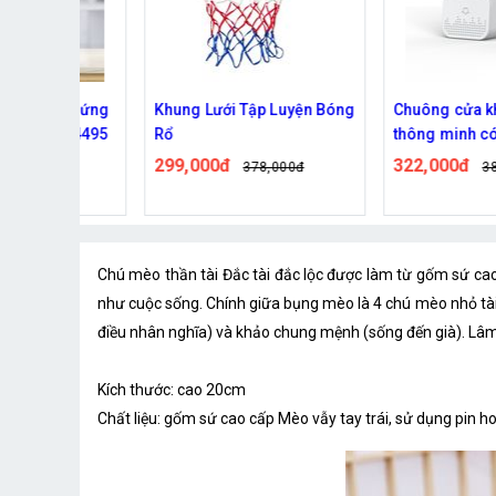
h trứng
Khung Lưới Tập Luyện Bóng
Chuông cửa không d
L-14495
Rổ
thông minh có Camera
M5,M6 cao cấp
299,000đ
322,000đ
0đ
378,000đ
389,000đ
Chú mèo thần tài Đắc tài đắc lộc được làm từ gốm sứ ca
như cuộc sống. Chính giữa bụng mèo là 4 chú mèo nhỏ tài
điều nhân nghĩa) và khảo chung mệnh (sống đến già). Lâ
Kích thước: cao 20cm
Chất liệu: gốm sứ cao cấp Mèo vẫy tay trái, sử dụng pin 