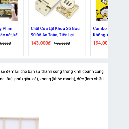
Chốt Cửa Lật Khóa Số Góc
Combo Máy Hút Chân
kết
90 Độ An Toàn, Tiện Lợi
Không + Túi Hút Chân
Không
143,000đ
194,000đ
166,000đ
247,000đ
 sẽ đem lại cho bạn sự thành công trong kinh doanh cũng
g lâu), phú (giàu có), khang (khỏe mạnh), đức (làm nhiều