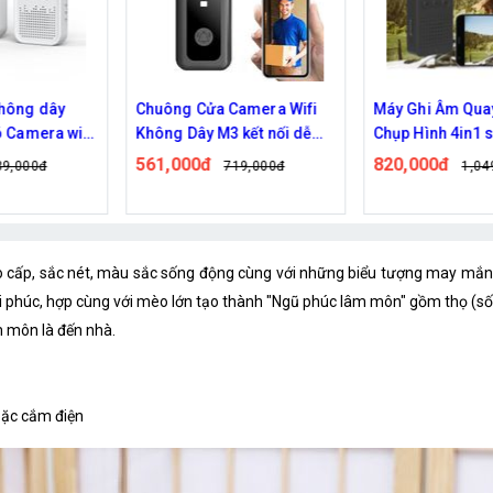
ây
Chuông Cửa Camera Wifi
Máy Ghi Âm Quay Phim
 wifi
Không Dây M3 kết nối dễ
Chụp Hình 4in1 sắc nét, 
dàng
nối tiện lợi
561,000đ
820,000đ
719,000đ
1,049,000đ
o cấp, sắc nét, màu sắc sống động cùng với những biểu tượng may mắn
 phúc, hợp cùng với mèo lớn tạo thành "Ngũ phúc lâm môn" gồm thọ (sốn
m môn là đến nhà.
hoặc cắm điện