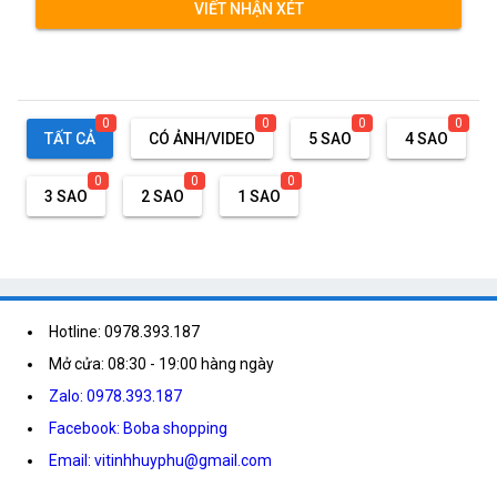
VIẾT NHẬN XÉT
0
0
0
0
TẤT CẢ
CÓ ẢNH/VIDEO
5 SAO
4 SAO
0
0
0
3 SAO
2 SAO
1 SAO
Hotline: 0978.393.187
Mở cửa: 08:30 - 19:00 hàng ngày
Zalo: 0978.393.187
Facebook: Boba shopping
Email: vitinhhuyphu@gmail.com