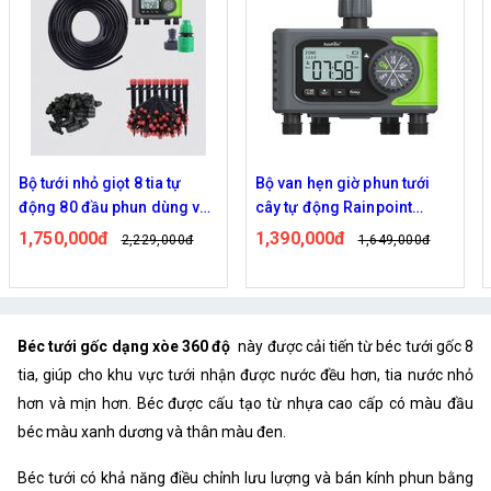
Bộ tưới nhỏ giọt 8 tia tự
Bộ van hẹn giờ phun tưới
động 80 đầu phun dùng van
cây tự động Rainpoint
nước hẹn giờ RainPoint
ITV405
1,750,000đ
1,390,000đ
2,229,000đ
1,649,000đ
ITV405
Béc tưới gốc dạng xòe 360 độ
này được cải tiến từ béc tưới gốc 8
tia, giúp cho khu vực tưới nhận được nước đều hơn, tia nước nhỏ
hơn và mịn hơn. Béc được cấu tạo từ nhựa cao cấp có màu đầu
béc màu xanh dương và thân màu đen.
Béc tưới có khả năng điều chỉnh lưu lượng và bán kính phun bằng