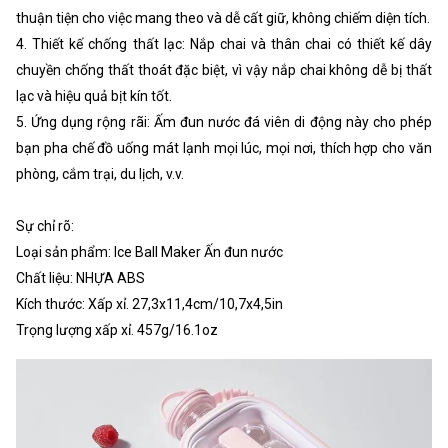
thuận tiện cho việc mang theo và dễ cất giữ, không chiếm diện tích.
4. Thiết kế chống thất lạc: Nắp chai và thân chai có thiết kế dây
chuyền chống thất thoát đặc biệt, vì vậy nắp chai không dễ bị thất
lạc và hiệu quả bịt kín tốt.
5. Ứng dụng rộng rãi: Ấm đun nước đá viên di động này cho phép
bạn pha chế đồ uống mát lạnh mọi lúc, mọi nơi, thích hợp cho văn
phòng, cắm trại, du lịch, v.v.
Sự chỉ rõ:
Loại sản phẩm: Ice Ball Maker Ấn đun nước
Chất liệu: NHỰA ABS
Kích thước: Xấp xỉ. 27,3x11,4cm/10,7x4,5in
Trọng lượng xấp xỉ. 457g/16.1oz