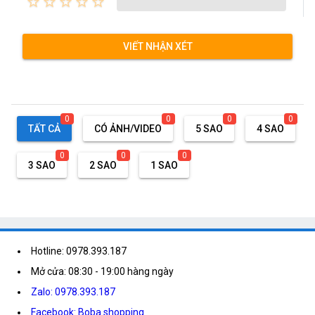
star_border
star_border
star_border
star_border
star_border
VIẾT NHẬN XÉT
0
0
0
0
TẤT CẢ
CÓ ẢNH/VIDEO
5 SAO
4 SAO
0
0
0
3 SAO
2 SAO
1 SAO
Hotline: 0978.393.187
Mở cửa: 08:30 - 19:00 hàng ngày
Zalo: 0978.393.187
Facebook: Boba shopping