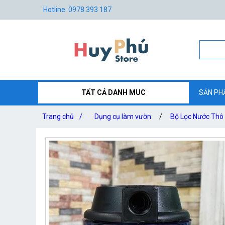
Hotline: 0978 393 187
TẤT CẢ DANH MUC
SẢN PH
Trang chủ
/
Dụng cụ làm vườn
/
Bộ Lọc Nước Thô