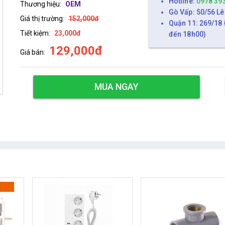
Hotline:
0978 39
Thương hiệu:
OEM
Gò Vấp: 50/56 Lê
Giá thị trường:
152,000đ
Quận 11: 269/18 
Tiết kiệm:
23,000đ
đến 18h00)
129,000đ
Giá bán:
MUA NGAY