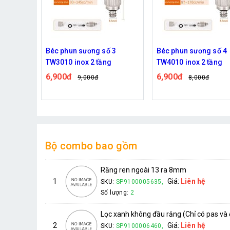
 3
Béc phun sương số 4
Ổ cắm wifi thông minh
g
TW4010 inox 2 tầng
điều khiển độc lập ch
thống phun sương
6,900đ
590,000đ
8,000đ
759,000đ
Bộ combo bao gồm
Răng ren ngoài 13 ra 8mm
1
Giá:
Liên hệ
SKU:
SP9100005635,
Số lượng:
2
Lọc xanh không đầu răng (Chỉ có pas và ố
2
Giá:
Liên hệ
SKU:
SP9100006460,