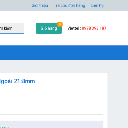
Giới thiệu
Tra cứu đơn hàng
Liên hệ
0
Giỏ hàng
Viettel :
0978 393 187
̀m kiếm
Ngoài 21:8mm