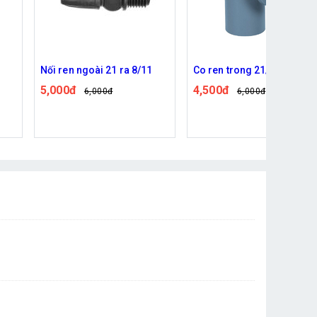
Co ren trong 21/21
Vỉ Phun Sương Siêu Âm 4
Mắt: Giải Pháp Tạo Ẩm &
4,500đ
6,000đ
Hiệu Ứng Khói Mờ Ảo
690,000đ
809,000đ