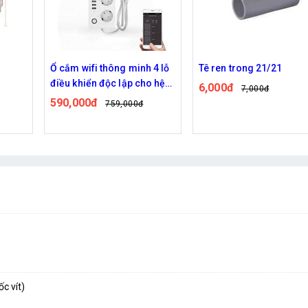
 4 lỗ
Tê ren trong 21/21
Nối ren ngoài 21 ra 8/11
o hệ
6,000đ
5,000đ
7,000đ
6,000đ
c vít)